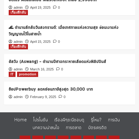
จัดโปร พัดลมไอเย็น Masterkool เหลือ 2,990บาท
admin
April 19, 2025
0
เรื่องลึกลับ
🌊 ตำนานลึกลับวันสงกรานต์: เมื่อเทศกาลแห่งความสุข ซ่อนเงาแห่ง
วิญญาณไว้ในสายน้ำ
admin
April 15, 2025
0
เรื่องลึกลับ
อัสวัง (Aswang) – ตำนานปีศาจกระหายเลือดแห่งฟิลิปปินส์
admin
March 16, 2025
0
IT
promotion
ช้อปPowerbuy ลดหย่อนภาษีสูงสุด 30,000 บาท
admin
February 9, 2025
0
Home
โปรโมชั่น
เรื่องผีๆชะนีชอบดู
รู้ไหม?
การเงิน
บทความน่าสนใจ
การตลาด
บัตรเครดิต