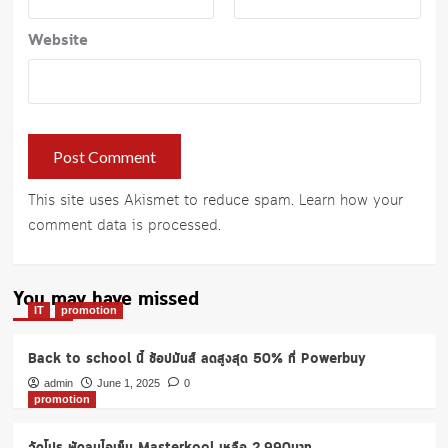
Website
This site uses Akismet to reduce spam.
Learn how your
comment data is processed
.
You may have missed
IT
promotion
Back to school นี้ ช้อปมันส์ ลดสูงสุด 50% ที่ Powerbuy
admin
June 1, 2025
0
promotion