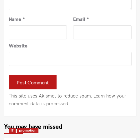
Name
*
Email
*
Website
This site uses Akismet to reduce spam.
Learn how your
comment data is processed
.
You may have missed
IT
promotion