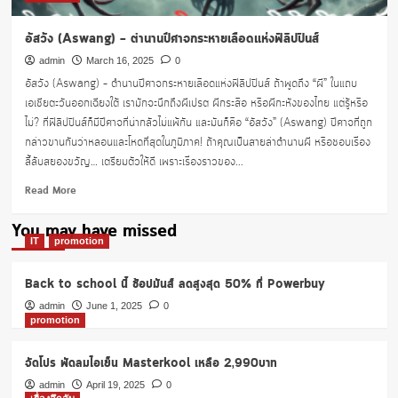
อัสวัง (Aswang) – ตำนานปีศาจกระหายเลือดแห่งฟิลิปปินส์
admin
March 16, 2025
0
อัสวัง (Aswang) – ตำนานปีศาจกระหายเลือดแห่งฟิลิปปินส์ ถ้าพูดถึง “ผี” ในแถบ
เอเชียตะวันออกเฉียงใต้ เรามักจะนึกถึงผีเปรต ผีกระสือ หรือผีกะหังของไทย แต่รู้หรือ
ไม่? ที่ฟิลิปปินส์ก็มีปีศาจที่น่ากลัวไม่แพ้กัน และมันก็คือ “อัสวัง” (Aswang) ปีศาจที่ถูก
กล่าวขานกันว่าหลอนและโหดที่สุดในภูมิภาค! ถ้าคุณเป็นสายล่าตำนานผี หรือชอบเรื่อง
ลี้ลับสยองขวัญ… เตรียมตัวให้ดี เพราะเรื่องราวของ...
Read
Read More
more
about
You may have missed
อัส
IT
promotion
วัง
(Aswang)
Back to school นี้ ช้อปมันส์ ลดสูงสุด 50% ที่ Powerbuy
–
ตำนาน
admin
June 1, 2025
0
promotion
ปีศาจ
กระหาย
เลือด
จัดโปร พัดลมไอเย็น Masterkool เหลือ 2,990บาท
แห่ง
admin
April 19, 2025
0
ฟิลิปปินส์