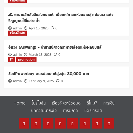
เรื่องลึกลับ
🌊 ตำนานลึกลับวันสงกรานต์: เมื่อเทศกาลแห่งความสุข ซ่อนเงาแห่ง
วิญญาณไว้ในสายน้ำ
admin
April 15, 2025
0
เรื่องลึกลับ
อัสวัง (Aswang) – ตำนานปีศาจกระหายเลือดแห่งฟิลิปปินส์
admin
March 16, 2025
0
IT
promotion
ช้อปPowerbuy ลดหย่อนภาษีสูงสุด 30,000 บาท
admin
February 9, 2025
0
Home
โปรโมชั่น
เรื่องผีๆชะนีชอบดู
รู้ไหม?
การเงิน
บทความน่าสนใจ
การตลาด
บัตรเครดิต
Home
โปร
เรื่อง
รู้
การ
บทความ
การ
บัตร