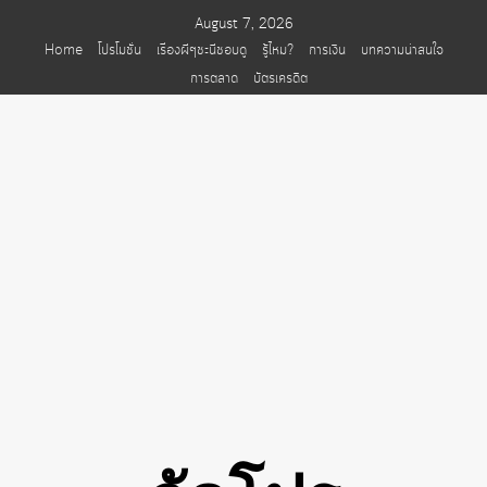
Skip
August 7, 2026
to
Home
โปรโมชั่น
เรื่องผีๆชะนีชอบดู
รู้ไหม?
การเงิน
บทความน่าสนใจ
content
การตลาด
บัตรเครดิต