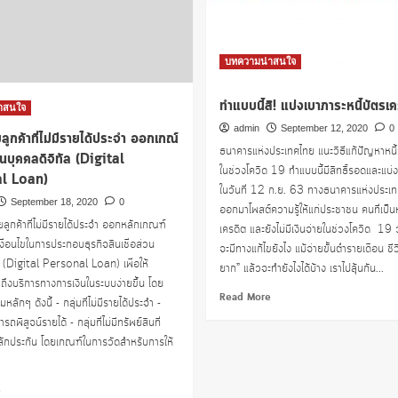
เหลือ
ผู้
ที่
ได้
บทความน่าสนใจ
รับ
ผลก
ทำแบบนี้สิ! แบ่งเบาภาระหนี้บัตรเค
ระ
าสนใจ
ทบ
admin
September 12, 2020
0
ลูกค้าที่ไม่มีรายได้ประจำ ออกเกณ์
จาก
ธนาคารแห่งประเทศไทย แนะวิธีแก้ปัญหาหนี้
โค
่วนบุคคลดิจิทัล (Digital
ในช่วงโควิด 19 ทำแบบนี้มีสิทธิ์รอดและแบ่ง
วิด19
l Loan)
ในวันที่ 12 ก.ย. 63 ทางธนาคารแห่งประเท
September 18, 2020
0
ออกมาโพสต์ความรู้ให้แก่ประชาชน คนที่เป็นห
ลูกค้าที่ไม่มีรายได้ประจำ ออกหลักเกณฑ์
เครดิต และยังไม่มีเงินจ่ายในช่วงโควิด 19 ว
เงื่อนไขในการประกอบธุรกิจสินเชื่อส่วน
จะมีทางแก้ไขยังไง แม้จ่ายขั้นต่ำรายเดือน ชีว
ล (Digital Personal Loan) เพื่อให้
ยาก” แล้วจะทำยังไงได้บ้าง เราไปลุ้นกัน...
ถึงบริการทางการเงินในระบบง่ายขึ้น โดย
Read
Read More
มหลักๆ ดังนี้ - กลุ่มที่ไม่มีรายได้ประจำ -
more
มารถพิสูจน์รายได้ - กลุ่มที่ไม่มีทรัพย์สินที่
about
ลักประกัน โดยเกณฑ์ในการวัดสำหรับการให้
ทำ
แบบ
นี้
Read
e
สิ!