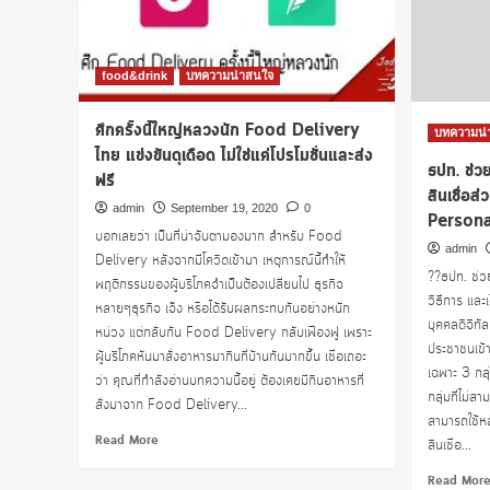
หนี้
NPL
ที่
มี
food&drink
บทความน่าสนใจ
ปัญหา
สภาพ
ศึกครั้งนี้ใหญ่หลวงนัก Food Delivery
คล่อง
บทความน่
จาก
ไทย แข่งขันดุเดือด ไม่ใช่แค่โปรโมชั่นและส่ง
ธปท. ช่วย
โค
ฟรี
วิด19
สินเชื่อส
admin
September 19, 2020
0
Persona
บอกเลยว่า เป็นที่น่าจับตามองมาก สำหรับ Food
admin
Delivery หลังจากมีโควิดเข้ามา เหตุการณ์นี้ทำให้
??ธปท. ช่วย
พฤติกรรมของผู้บริโภคจำเป็นต้องเปลี่ยนไป ธุรกิจ
วิธีการ และ
หลายๆธุรกิจ เจ๊ง หรือได้รับผลกระทบกันอย่างหนัก
บุคคลดิจิทั
หน่วง แต่กลับกัน Food Delivery กลับเฟื่องฟู เพราะ
ประชาชนเข้า
ผู้บริโภคหันมาสั่งอาหารมากินที่บ้านกันมากขึ้น เชื่อเถอะ
เฉพาะ 3 กลุ่
ว่า คุณที่กำลังอ่านบทความนี้อยู่ ต้องเคยมีกินอาหารที่
กลุ่มที่ไม่สา
สั่งมาจาก Food Delivery...
สามารถใช้ห
Read
Read More
สินเชื่อ...
more
about
Read Mor