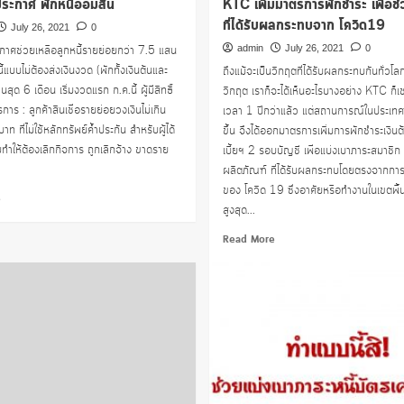
ระกาศ พักหนี้ออมสิน
KTC เพิ่มมาตรการพักชำระ เพื่อช่ว
ที่ได้รับผลกระทบจาก โควิด19
July 26, 2021
0
กาศช่วยเหลือลูกหนี้รายย่อยกว่า 7.5 แสน
admin
July 26, 2021
0
ี้แบบไม่ต้องส่งเงินงวด (พักทั้งเงินต้นและ
ถึงแม้จะเป็นวิกฤตที่ได้รับผลกระทบกันทั่วโล
นสุด 6 เดือน เริ่มงวดแรก ก.ค.นี้ ผู้มีสิทธิ์
วิกฤต เราก็จะได้เห็นอะไรบางอย่าง KTC ก็เช
การ : ลูกค้าสินเชื่อรายย่อยวงเงินไม่เกิน
เวลา 1 ปีกว่าแล้ว แต่สถานการณ์ในประเทศเ
ที่ไม่ใช้หลักทรัพย์ค้ำประกัน สำหรับผู้ได้
ขึ้น จึงได้ออกมาตรการเพิ่มการพักชำระเงิน
ำให้ต้องเลิกกิจการ ถูกเลิกจ้าง ขาดราย
เบี้ยฯ 2 รอบบัญชี เพื่อแบ่งเบาภาระสมาชิ
ผลิตภัณฑ์ ที่ได้รับผลกระทบโดยตรงจากกา
ของ โควิด 19 ซึ่งอาศัยหรือทำงานในเขตพื้น
Read
e
สูงสุด...
more
about
Read
Read More
ออมสิน
more
ประกาศ
about
พัก
KTC
หนี้
เพิ่ม
ออมสิน
มาตรการ
พัก
ชำระ
เพื่อ
ช่วย