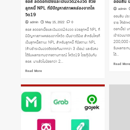
ธอส ลดดอกเบี้ยและเงินงวด24งวด ช่วย
ออมสิน ป
ลูกหนี้ NPL ที่มีปัญหาสภาพคล่องจากโค
admin
วิด19
ออมสิน ประ
ราย ให้พักหน
admin
May 15, 2022
0
ดอกเบี้ย) นา
ธอส ลดดอกเบี้ยและเงินงวด24งวด ช่วยลูกหนี้ NPL ที่
เข้าร่วมมาตร
มีปัญหาสภาพคล่องจากโควิด เป็นข่าวดีมีเฮ สำหรับใครที่
200,000 บาท 
เป็นลูกหนี้สถานะ NPL สำหรับลูกหนี้ ที่มีสถานะ NPL
รับผลกระทบท
(ค้างชำระเงินงวดติดต่อกันมากกว่า 3 เดือน) และยังคง
ได้...
ได้รับผลกระทบจากสถานการณ์ โควิด19 โดยกู้เงินกับ
ธอส. มาแล้วไม่น้อยกว่า 2...
Read Mor
Read
Read More
more
about
ธอส
ลด
ดอกเบี้ย
และ
เงิน
งวด24งวด
ช่วย
ลูก