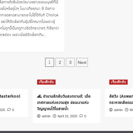
หรือการตัดสินใจอะไรบางอย่างของมนุษย์ที่ไม้
สมอไปหรือดูโง่ๆ ในบางทีออกมา 9 ข้อทาง
นักการตลาดสามารถเอาไปใช้ได้ทันที Choice
ย่าให้ตัวเลือกกับผู้บริโภคมากไปเพราะผู้
กไม่ถูกนี้เป็นกฎทางจิตวิทยาง่ายๆ ที่เรียกว่า
dox เพราะเมื่อมีตัวเลือกเกิน...
Read
e
more
about
Posts
เคล็ด
1
2
3
Next
ลับ
pagination
ทาง
จิตวิทยา
เรื่องลึกลับ
เรื่องลึกลับ
ที่
เอา
มา
 Masterkool
🌊 ตำนานลึกลับวันสงกรานต์: เมื่อ
อัสวัง (Aswa
ใช้
เทศกาลแห่งความสุข ซ่อนเงาแห่ง
กระหายเลือดแห่
กับ
วิญญาณไว้ในสายน้ำ
2025
0
admin
Ma
การ
ทำการ
admin
April 15, 2025
0
ตลาด