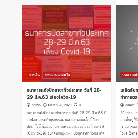
ศึก
ครั้ง
นี้
ใหญ่
หลวง
นัก
Food
Delivery
ไทย
แข่งขัน
ดุ
เดือด
ไม่ใช่
การเงิน
บทความน่าสนใจ
บทความน่
แค่
โปร
ธนาคารแจ้งปิดสาขาทั่วประเทศ วันที่ 28-
เคล็ดลับท
โม
ชั่น
29 มี.ค.63 เลี่ยงโควิด-19
ทำการตล
และ
admin
March 28, 2020
0
admin
ส่ง
ธนาคารแจ้งปิดสาขาทั่วประเทศ วันที่ 28-29 มี.ค.63 นี้
รู้มั้ยว่าคน
ฟรี
แต่ยังสามารถทำธุรกรรมผ่านช่องทางออนไลน์ได้ตาม
ส่วนใหญ่ใช้
ปกติ ทั้งนี้เพื่อป้องกันการแพร่ระบาดของไวรัสโควิด-19
ผ่านมาพบว่า
(Covid-19) ธนาคารกรุงเทพ : ปิดทุกสาขาทั่วประเทศ
ใจและใช้อาร