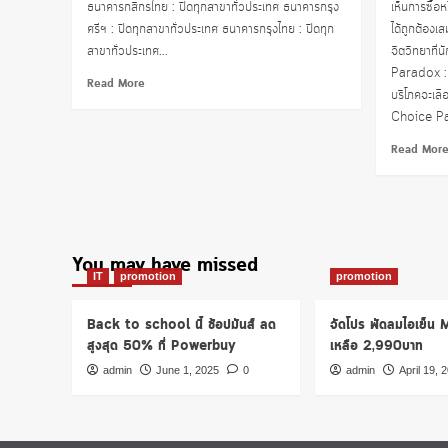
ธนาคารกสิกรไทย : ปิดทุกสาขาทั่วประเทศ ธนาคารกรุง
เห็นการซื้อ
ศรีฯ : ปิดทุกสาขาทั่วประเทศ ธนาคารกรุงไทย : ปิดทุก
ได้ถูกต้องเ
สาขาทั่วประเทศ...
จิตวิทยาที่
Paradox : อ
Read
Read More
บริโภคจะเลือ
more
Choice Para
about
ธนาคาร
Read Mor
แจ้ง
ปิด
สาขา
ทั่ว
ประเทศ
วัน
You may have missed
ที่
IT
promotion
promotion
28-
29
Back to school นี้ ช้อปมันส์ ลด
จัดโปร พัดลมไอเย็น
มี.ค.63
สูงสุด 50% ที่ Powerbuy
เหลือ 2,990บาท
เลี่ยง
โค
admin
June 1, 2025
0
admin
April 19, 
วิด-19