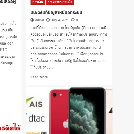
ยเหลือผู้
การเงิน
บทความน่าสนใจ
แนะวิธีแก้ปัญหาหนี้นอกระบบ
admin
July 4, 2021
0
กจริงๆ แต่ใน
จากที่ได้เจอบทความจาก ไทยรัฐแล้ว รู้สึกว่า บทความนี้
่นกัน เป็น
คงต้องขอแชร์หน่อย สำหรับใครที่กำลังประสบปัญหาการ
รา ดูจะหนัก
เงิน กู้หนี้นอกระบบ แล้วไม่มีเงินไปจ่ายเค้า มาดูการแนะ
ต้นและดอก
วิธี เพื่อแก้ปัญหานี้กัน ธนาคารแห่งประเทศ แนะ 3
ก KTC ทุก
วิธร ออกจากวงจร "หนี้นอกระบบ" เพื่อหยุดดอกเบี้ย
รแพร่ระบาด
โหด ไม่ต้องจ่ายรายวัน ภาครัฐ จึงได้ช่วยกันหาทางออก
ที่ควบคุม
ให้กับประชาชน...
Read
Read More
more
about
แนะ
วิธี
แก้
ปัญหา
หนี้
นอก
ระบบ