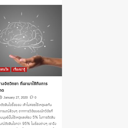
more
แบ่ง
about
เบา
ธปท.
ภาระ
ช่วย
หนี้
ลูกค้า
บัตร
ที่
เครดิต
ไม่มี
ได้
ราย
ได้
ประจำ
ออก
เกณ์
สิน
าสนใจ
เรื่องน่ารู้
เชื่อ
ส่วน
างจิตวิทยา ที่เอามาใช้กับการ
บุคคล
ดิจิทัล
าด
(Digital
January 27, 2020
0
Personal
เราตัดสินใจซื้อของ เค้าไม่ค่อยใช้เหตุผลกัน
Loan)
อารมณ์ล้วนๆ จากการวิจัยของนักวิจัยที่
มนุษย์นั้นใช้เหตุผลเพียง 5% ในการตัดสิน
มณ์ตัดสินใจกว่า 95% ในเรื่องต่างๆ เราจึง