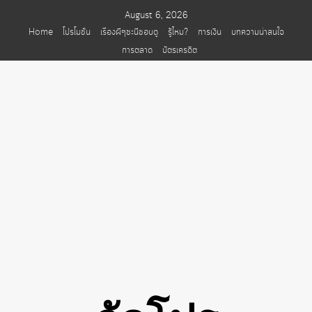
Skip
August 6, 2026
to
Home
โปรโมชั่น
เรื่องผีๆชะนีชอบดู
รู้ไหม?
การเงิน
บทความน่าสนใจ
content
การตลาด
บัตรเครดิต