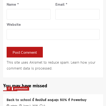
Name
*
Email
*
Website
This site uses Akismet to reduce spam.
Learn how your
comment data is processed
.
You may have missed
IT
promotion
Back to school นี้ ช้อปมันส์ ลดสูงสุด 50% ที่ Powerbuy
admin
June 1, 2025
0