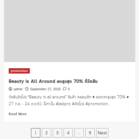
Pay
Less
ลด
สูงสุด
50%
ที่
วัต
สัน
promotion
Beauty is All Around ลดสูงสุด 70% ที่วัตสัน
admin
September 27, 2018
0
วัตสันจัดโปร “Beauty is all around” สินค้า คอสเมติก ♦️ ลดราคาสูงสุด 70% ♦️
27 ก.ย. - 24 ต.ค.61 นี้เท่านั้น #jadpro #จัดโปร #promotion...
Read
Read More
more
about
Posts
Beauty
1
…
2
3
4
9
Next
is