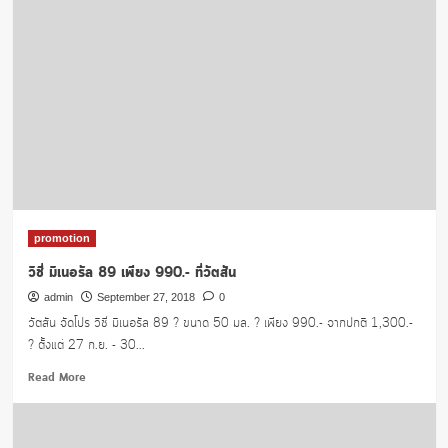
‘มุ
ราคา
มิ’
เค้า
ซื้อ
กัน
ที่ไหน
นะ
promotion
วิชี่ มิเนอรัล 89 เพียง 990.- ที่วัตสัน
admin
September 27, 2018
0
วัตสัน จัดโปร วิชี่ มิเนอรัล 89 ? ขนาด 50 มล. ? เพียง 990.- จากปกติ 1,300.-
? ตั้งแต่ 27 ก.ย. - 30...
Read
Read More
more
about
วิ