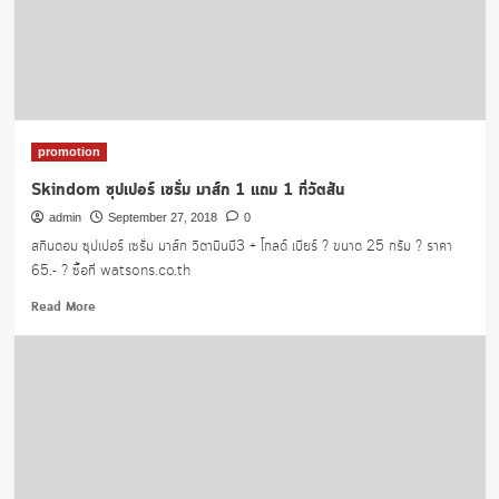
ทิน
ท์
พิเศษ
84.-
ที่
วัต
สัน
promotion
Skindom ซุปเปอร์ เซรั่ม มาส์ก 1 แถม 1 ที่วัตสัน
admin
September 27, 2018
0
สกินดอม ซุปเปอร์ เซรั่ม มาส์ก วิตามินบี3 + โกลด์ เบียร์ ? ขนาด 25 กรัม ? ราคา
65.- ? ซื้อที่ watsons.co.th
Read
Read More
more
about
Skindom
ซุปเปอร์
เซ
รั่ม
มาส์
ก
1