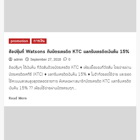
แถม
1
ที่
วัต
สัน
promotion
การเงิน
ช้อปคุ้มที่ Watsons กับบัตรเครดิต KTC แลกรับเครดิตเงินคืน 15%
admin
September 27, 2018
0
ช้อปคุ้มๆ ได้เงินคืน ที่วัตสันด้วยบัตรเครดิต KTC ♦️ เพียงซื้อของที่วัตสัน โดยจ่ายผ่าน
บัตรเครดิตเคทีซี (KTC) ♦️ แลกรับเครดิตเงินคืน 15% ♦️ ไม่จำกัดยอดใช้จ่าย และยอด
ใช้คะแนนสะสมสูงสุดตลอดรายการ พิเศษเฉพาะสมาชิกบัตรเครดิต KTC แลกรับเครดิต
เงินคืน 15% ?? เพียงใช้จ่ายผ่านบัตรครบทุก...
Read
Read More
more
about
ช้อป
คุ้ม
ที่
Watsons
กับ