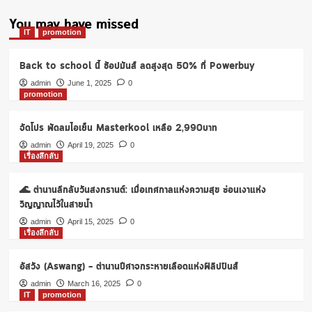
pagination
All
You may have missed
Around
IT
promotion
ลด
สูงสุด
70%
Back to school นี้ ช้อปมันส์ ลดสูงสุด 50% ที่ Powerbuy
ที่
admin
June 1, 2025
0
วัต
promotion
สัน
จัดโปร พัดลมไอเย็น Masterkool เหลือ 2,990บาท
admin
April 19, 2025
0
เรื่องลึกลับ
🌊 ตำนานลึกลับวันสงกรานต์: เมื่อเทศกาลแห่งความสุข ซ่อนเงาแห่ง
วิญญาณไว้ในสายน้ำ
admin
April 15, 2025
0
เรื่องลึกลับ
อัสวัง (Aswang) – ตำนานปีศาจกระหายเลือดแห่งฟิลิปปินส์
admin
March 16, 2025
0
IT
promotion