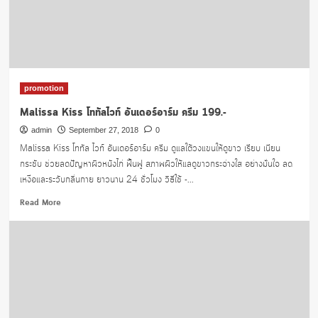
จัด
หนัก
ทุ
กดีล
ที่
shopee
promotion
Malissa Kiss โททัลไวท์ อันเดอร์อาร์ม ครีม 199.-
admin
September 27, 2018
0
Malissa Kiss โททัล ไวท์ อันเดอร์อาร์ม ครีม ดูแลใต้วงแขนให้ดูขาว เรียบ เนียน
กระชับ ช่วยลดปัญหาผิวหนังไก่ ฟื้นฟู สภาพผิวให้แลดูขาวกระจ่างใส อย่างมั่นใจ ลด
เหงื่อและระวับกลิ่นกาย ยาวนาน 24 ชั่วโมง วิธีใช้ -...
Read
Read More
more
about
Malissa
Kiss
โท
ทัล
ไวท์
อันเดอร์