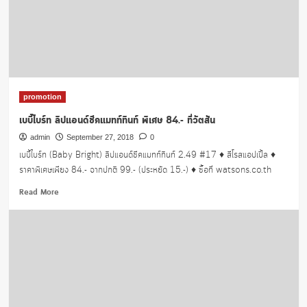
อาร์ม
ครีม
199.-
promotion
เบบี้ไบร์ท ลิปแอนด์ชีคแมทท์ทินท์ พิเศษ 84.- ที่วัตสัน
admin
September 27, 2018
0
เบบี้ไบร์ท (Baby Bright) ลิปแอนด์ชีคแมทท์ทินท์ 2.49 #17 ♦️ สีโรสแอปเปิ้ล ♦️
ราคาพิเศษเพียง 84.- จากปกติ 99.- (ประหยัด 15.-) ♦️ ซื้อที่ watsons.co.th
Read
Read More
more
about
เบบี้
ไบร์ท
ลิป
แอนด์
ชีค
แมทท์