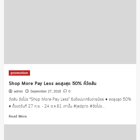
ชี่
มิ
เนอ
รัล
89
เพียง
990.-
ที่
วัต
สัน
promotion
Shop More Pay Less ลดสูงสุด 50% ที่วัตสัน
admin
September 27, 2018
0
วัตสัน จัดโปร “Shop More Pay Less” ยิ่งช้อปมากยิ่งจ่ายน้อย ♦️ ลดสูงสุด 50%
♦️ ตั้งแต่วันที่ 27 ก.ย. - 24 ต.ค.61 เท่านั้น #jadpro #จัดโปร...
Read
Read More
more
about
Shop
More