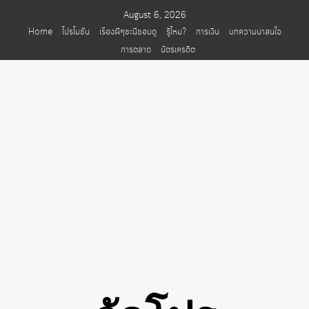
Skip
August 6, 2026
to
Home
โปรโมชั่น
เรื่องผีๆชะนีชอบดู
รู้ไหม?
การเงิน
บทความน่าสนใจ
content
การตลาด
บัตรเครดิต