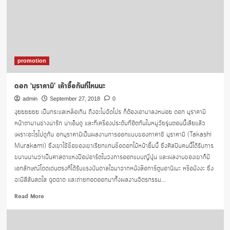
บัตร
เครดิต
KTC
แลก
รับ
เครดิต
promotion
เงิน
คืน
ดอก ‘มุราคามิ’ เค้าซื้อกันที่ไหนนะ
15%
admin
September 27, 2018
0
งุยยยยยย เป็นกระแสเหลือเกิน ถึงจะไม่จัดโปร ก็ต้องเอามาลงหน่อย ดอก มุราคามิ
หน้าตามานช่างน่ารัก น่าเอ็นดู และที่เครื่องประดับที่ฮิตกันในหมู่วัยรุ่นตอนนี้เสียแล้ว
เพราะอะไรไปดูกัน อกมุราคามิเป็นผลงานการออกแบบของทาคาชิ มุราคามิ (Takashi
Murakami) ซึ่งเขาใช้ชื่อของเขาเรียกแทนชื่อดอกไม้หน้ายิ้มนี้ ซึ่งศิลปินคนนี้ได้รับการ
ขนานนามว่าเป็นศาสดาแห่งป๊อปอาร์ตในวงการออกแบบญี่ปุ่น และผลงานของเขาก็มี
เอกลักษณ์โดดเด่นตรงที่ได้รับแรงบันดาลใจมาจากหนังสือการ์ตูนอานิเมะ หรือมังงะ ซึ่ง
จะมีสีสันสดใส ฉูดฉาด และถ่ายทอดออกมาทั้งผลงานจิตรกรรม...
Read
Read More
more
about
ดอก