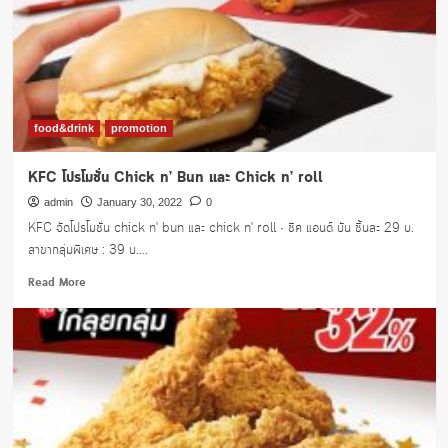
KFC
ไก่
พัก
ใจ
369
บาท
เท่านั้น
food&drink
promotion
KFC โปรโมชั่น Chick n’ Bun และ Chick n’ roll
admin
January 30, 2022
0
KFC จัดโปรโมชั่น chick n' bun และ chick n' roll • ชิค แอนด์ บัน ชิ้นละ 29 บ.
สาขากลุ่มพิเศษ : 39 บ....
Read
Read More
more
about
KFC
โปร
โม
ชั่น
Chick
n’