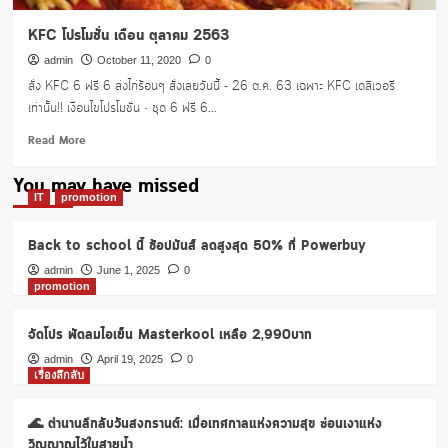
KFC โปรโมชั่น เดือน ตุลาคม 2563
admin
October 11, 2020
0
สั่ง KFC 6 ฟรี 6 ส่งไก่ร้อนๆ สั่งเลยวันนี้ - 26 ต.ค. 63 เฉพาะ KFC เดลิเวอรี
เท่านั้น!! เงื่อนไขโปรโมชั่น • ชุด 6 ฟรี 6...
Read
Read More
more
about
You may have missed
KFC
IT
promotion
โปร
โม
Back to school นี้ ช้อปมันส์ ลดสูงสุด 50% ที่ Powerbuy
ชั่น
เดือน
admin
June 1, 2025
0
promotion
ตุลาคม
2563
จัดโปร พัดลมไอเย็น Masterkool เหลือ 2,990บาท
admin
April 19, 2025
0
เรื่องลึกลับ
🌊 ตำนานลึกลับวันสงกรานต์: เมื่อเทศกาลแห่งความสุข ซ่อนเงาแห่ง
วิญญาณไว้ในสายน้ำ