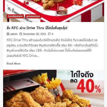
food&drink
promotion
สั่ง KFC ผ่าน Drive Thru มีโปรโมชั่นสุดคุ้ม!
admin
November 20, 2021
0
KFC Drive Thru สร้างแลนด์มาร์คไว้หมดแล้ว! หิวเมื่อไหร่ ก็แวะเลยมีโปรคุ้มๆ รอ
อยู่เพียบ มาคนเดียวก็จัดเลย #ชุดซิงเกอร์ซิงเกิ้ล เพียง 99.- หรือถ้ามาเป็นคู่ก็จัดไป
#ชุดซิงเกอร์คัปเปิล เพียง 189.- หิวเมื่อไหร่แวะเลย! มื้อไหนก็อร่อยเคเอฟซีได้
ปลอดภัยชัวร์ KFC Drive...
Read
Read More
more
about
สั่ง
KFC
ผ่าน
Drive
Thru
มี
โปร