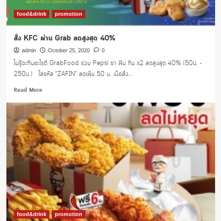
food&drink
promotion
สั่ง KFC ผ่าน Grab ลดสูงสุด 40%
admin
October 25, 2020
0
ไม่รู้จะกินอะไรดี GrabFood ร่วม Pepsi ซ่า ฟิน กิน x2 ลดสูงสุด 40% (50บ. -
250บ.) ใส่รหัส "ZAFIN" ลดเพิ่ม 50 บ. เมื่อสั่ง...
Read
Read More
more
about
สั่ง
KFC
ผ่าน
Grab
ลด
สูงสุด
40%
food&drink
promotion