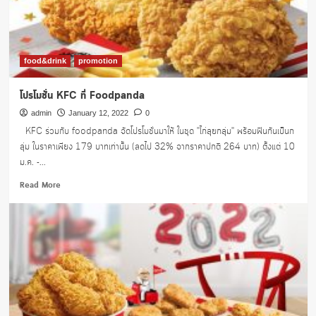
Bun
และ
Chick
n’
roll
food&drink
promotion
โปรโมชั่น KFC ที่ Foodpanda
admin
January 12, 2022
0
KFC ร่วมกับ foodpanda จัดโปรโมชั่นมาให้ ในชุด "ไก่ลุยกลุ่ม" พร้อมฟินกันเป็นก
ลุ่ม ในราคาเพียง 179 บาทเท่านั้น (ลดไป 32% จากราคาปกติ 264 บาท) ตั้งแต่ 10
ม.ค. -...
Read
Read More
more
about
โปร
โม
ชั่น
KFC
ที่
Foodpanda