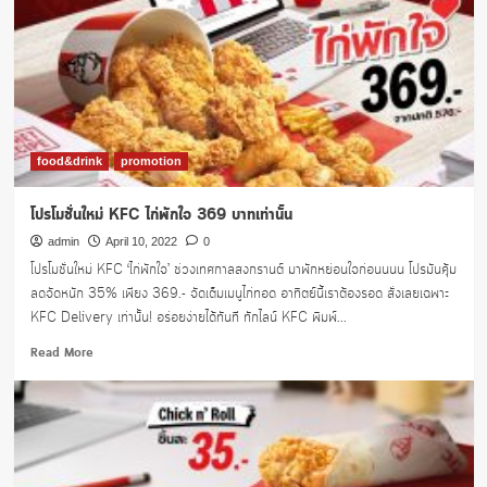
food&drink
promotion
โปรโมชั่นใหม่ KFC ไก่พักใจ 369 บาทเท่านั้น
admin
April 10, 2022
0
โปรโมชั่นใหม่ KFC ‘ไก่พักใจ’ ช่วงเทศกาลสงกรานต์ มาพักหย่อนใจก่อนนนน โปรมันคุ้ม
ลดจัดหนัก 35% เพียง 369.- จัดเต็มเมนูไก่ทอด อาทิตย์นี้เราต้องรอด สั่งเลยเฉพาะ
KFC Delivery เท่านั้น! อร่อยง่ายได้ทันที ทักไลน์ KFC พิมพ์...
Read
Read More
more
about
โปร
โม
ชั่น
ใหม่