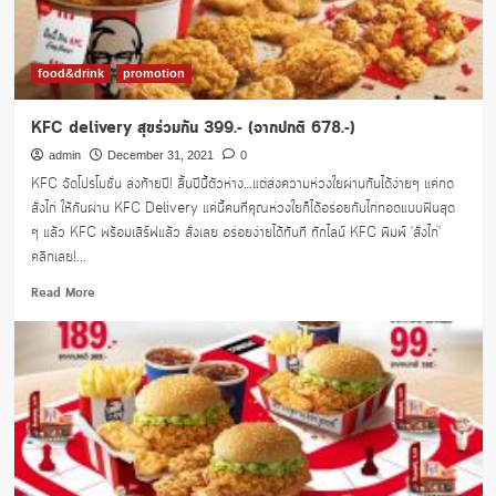
food&drink
promotion
KFC delivery สุขร่วมกัน 399.- (จากปกติ 678.-)
admin
December 31, 2021
0
KFC จัดโปรโมชั่น ส่งท้ายปี! สิ้นปีนี้ตัวห่าง…แต่ส่งความห่วงใยผ่านกันได้ง่ายๆ แค่กด
สั่งไก่ ให้กันผ่าน KFC Delivery แค่นี้คนที่คุณห่วงใยก็ได้อร่อยกับไก่ทอดแบบฟินสุด
ๆ แล้ว KFC พร้อมเสิร์ฟแล้ว สั่งเลย อร่อยง่ายได้ทันที ทักไลน์ KFC พิมพ์ 'สั่งไก่'
คลิกเลย!...
Read
Read More
more
about
KFC
delivery
สุขร่วมกัน
399.-
(จาก
ปกติ
678.-)