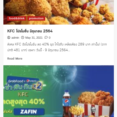
โม
ชั่น
สุด
คุ้ม!
food&drink
promotion
KFC โปรโมชั่น มิถุนายน 2564
admin
May 31, 2021
0
พิเศษ KFC จัดโปรโมชั่น ลด 40% ชุด ไก่ใจถึง เหลือเพียง 289 บาท เท่านั้น! (จาก
ปกติ 481 บาท) เฉพาะ วันนี้ - 9 มิถุนายน 2564...
Read
Read More
more
about
KFC
โปร
โม
ชั่น
มิถุนายน
2564