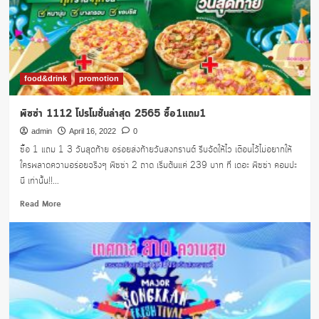
จาก
ค่าย
ais
food&drink
promotion
พิซซ่า 1112 โปรโมชั่นล่าสุด 2565 ซื้อ1แถม1
admin
April 16, 2022
0
ซื้อ 1 แถม 1 3 วันสุดท้าย อร่อยส่งท้ายวันสงกรานต์ รีบจัดให้ไว เตือนไว้ไม่อยากให้
ใครพลาดความอร่อยจริงๆ พิซซ่า 2 ถาด เริ่มต้นแค่ 239 บาท ที่ เดอะ พิซซ่า คอมปะ
นี เท่านั้น!!...
Read
Read More
more
about
พิซซ่า
1112
โปร
โม
ชั่น
ล่าสุด