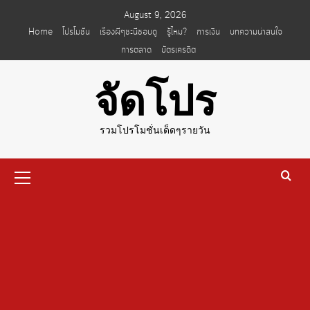
Skip
August 9, 2026
to
Home
โปรโมชั่น
เรื่องผีๆชะนีชอบดู
รู้ไหม?
การเงิน
บทความน่าสนใจ
content
การตลาด
บัตรเครดิต
จัดโปร
รวมโปรโมชั่นเด็ดๆรายวัน
Primary
Menu