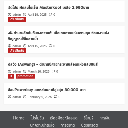
เท่านั้น
จัดโปร พัดลมไอเย็น Masterkool เหลือ 2,990บาท
admin
April 19, 2025
0
เรื่องลึกลับ
🌊 ตำนานลึกลับวันสงกรานต์: เมื่อเทศกาลแห่งความสุข ซ่อนเงาแห่ง
วิญญาณไว้ในสายน้ำ
admin
April 15, 2025
0
เรื่องลึกลับ
อัสวัง (Aswang) – ตำนานปีศาจกระหายเลือดแห่งฟิลิปปินส์
admin
March 16, 2025
0
IT
promotion
ช้อปPowerbuy ลดหย่อนภาษีสูงสุด 30,000 บาท
admin
February 9, 2025
0
Home
โปรโมชั่น
เรื่องผีๆชะนีชอบดู
รู้ไหม?
การเงิน
บทความน่าสนใจ
การตลาด
บัตรเครดิต