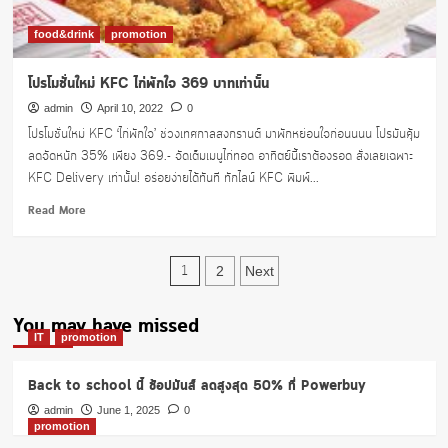
สบาย!
ช่วง
food&drink
promotion
สงกรานต์
โปรโมชั่นใหม่ KFC ไก่พักใจ 369 บาทเท่านั้น
admin
April 10, 2022
0
โปรโมชั่นใหม่ KFC ‘ไก่พักใจ’ ช่วงเทศกาลสงกรานต์ มาพักหย่อนใจก่อนนนน โปรมันคุ้ม
ลดจัดหนัก 35% เพียง 369.- จัดเต็มเมนูไก่ทอด อาทิตย์นี้เราต้องรอด สั่งเลยเฉพาะ
KFC Delivery เท่านั้น! อร่อยง่ายได้ทันที ทักไลน์ KFC พิมพ์...
Read
Read More
more
about
Posts
โปร
1
2
Next
โม
pagination
ชั่น
You may have missed
ใหม่
IT
promotion
KFC
ไก่
พัก
Back to school นี้ ช้อปมันส์ ลดสูงสุด 50% ที่ Powerbuy
ใจ
admin
June 1, 2025
0
369
promotion
บาท