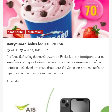
ส์
79บาท
เมื่อ
สมัคร
Sizzler
E-
Member
food&drink
promotion
dairyqueen จัดโปร ไอติมเริ่ม 70 บาท
admin
April 24, 2022
0
ใครได้ลองเป็นต้องใจฟู ก็บลิซซาร์ด สีชมพู สุด Exclusive จาก foodpanda น่ะ ทั้ง
อร่อยทั้งพิเศษแบบสุด ๆ!! ครั้งแรกกับการรวมตัวกันของความอร่อยแบบ ช็อกโกแลต
และสตรอเบอร์รี่ ที่มีแค่เฉพาะช่วงนี้เท่านั้น บลิซซาร์ด ช็อกโกแลต ชิพ สตรอเบอร์รี่ ชีส
กรุบเข้มเต็มรสช็อก เปรี้ยวหวานสดชื่นแบบเบอร์รี่...
Read
Read More
more
about
dairyqueen
จัด
โปร
ไอ