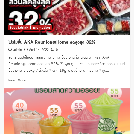
“Major
Songkran
Freshtival
2022”
food&drink
promotion
โปรโมชั่น AKA Reunion@Home ลดสูงสุด 32%
admin
April 14, 2022
0
สงกรานต์ปีนี้ไม่อยากออกจากบ้าน ก็มาปิ้งย่างกันที่บ้านได้นะจ้ะ เพราะ AKA
Reunion@Home ลดสูงสุด 32% ?? ชุดนี้คุ้มไม่ไหว!!! หยุดยาวทั้งที คิดถึงโมเมนต์
ปิ้งย่างที่บ้าน สั่งหมู ? สั่งเนื้อ ? จุกๆ 1Kg ไปเปิดตี้ที่บ้านสิครับผม ? ชุด...
Read
Read More
more
about
โปร
โม
ชั่น
AKA
Reunion@Home
ลด
สูงสุด