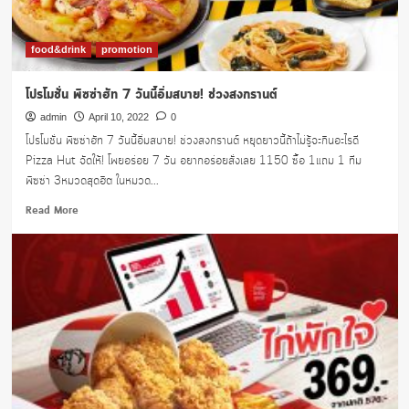
1
แถม
1
food&drink
promotion
ช่วง
สงกรานต์
โปรโมชั่น พิซซ่าฮัท 7 วันนี้อิ่มสบาย! ช่วงสงกรานต์
admin
April 10, 2022
0
โปรโมชั่น พิซซ่าฮัท 7 วันนี้อิ่มสบาย! ช่วงสงกรานต์ หยุดยาวนี้ถ้าไม่รู้จะกินอะไรดี
Pizza Hut จัดให้! โพยอร่อย 7 วัน อยากอร่อยสั่งเลย 1150 ซื้อ 1แถม 1 ทีม
พิซซ่า 3หมวดสุดฮิต ในหมวด...
Read
Read More
more
about
โปร
โม
ชั่น
พิซซ่า
ฮัท
7
วัน
นี้
อิ่ม