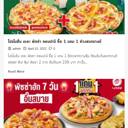
เม
ซอน
น้ำ
4
เมนู
food&drink
promotion
โปรโมชั่น เดอะ พิซซ่า คอมปะนี ซื้อ 1 แถม 1 ช่วงสงกรานต์
admin
April 10, 2022
0
โปรโมชั่น เดอะ พิซซ่า คอมปะนี ซื้อ 1 แถม 1 ยืดเวลาความคุ้ม ต้อนรับวันสงกรานต์
อร่อย! ฟิน! คุ้ม! พิซซ่า 2 ถาด เริ่มต้นแค่ 239 บาท เท่านั้น...
Read
Read More
more
about
โปร
โม
ชั่น
เดอะ
พิซซ่า
คอม
ปะนี
ซื้อ