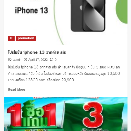
ติ
ม
เริ่ม
70
บาท
IT
promotion
โปรโมชั่น iphone 13 จากค่าย ais
admin
April 17, 2022
0
โปรโมชั่น iphone 13 จากค่าย ais สำหรับลูกค้า ปัจจุบัน ที่เป็น เซเรเนต พิเศษ ลูก
ค้าเซเรเนดแพลทินัม โกล์ด ไม่ต้องชำระค่าบริการล่วงหน้า รับส่วนลดสูงสุด 10,500
บาท -เครื่อง 128GB ราคาเครื่องปกติ 29,900...
Read
Read More
more
about
โปร
โม
ชั่น
iphone
13