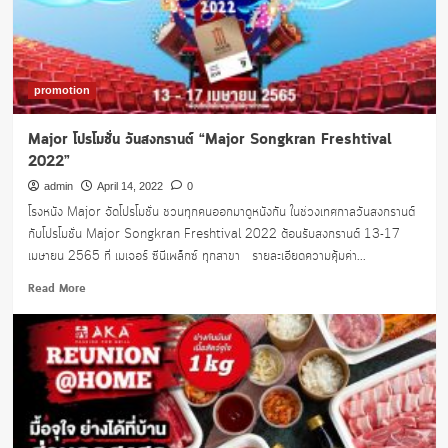
2565
ซื้อ1แถม1
promotion
Major โปรโมชั่น วันสงกรานต์ “Major Songkran Freshtival
2022”
admin
April 14, 2022
0
โรงหนัง Major จัดโปรโมชั่น ชวนทุกคนออกมาดูหนังกัน ในช่วงเทศกาลวันสงกรานต์
กับโปรโมชั่น Major Songkran Freshtival 2022 ต้อนรับสงกรานต์ 13-17
เมษายน 2565 ที่ เมเจอร์ ซีนีเพล็กซ์ ทุกสาขา รายละเอียดความคุ้มค่า...
Read
Read More
more
about
Major
โปร
โม
ชั่น
วัน
สงกรานต์