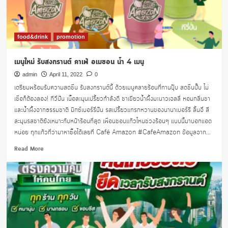
32%
food&drink
promotion
เมนูใหม่ รับสงกรานต์ คาเฟ่ อเมซอน น้ำ 4 เมนู
admin
April 11, 2022
0
เตรียมพร้อมรับความสดชื่น รับสงกรานต์นี้ ด้วยเมนูคลายร้อนที่ทานปุ๊บ สดชื่นปั๊บ ไม่
เชื่อก็ต้องลอง! กีวี่ปั่น เนื้อละมุนเปรี้ยวกำลังดี ชาเขียวน้ำผึ้งมะนาวเจลลี่ หอมกลิ่นชา
และน้ำผึ้งจากธรรมชาติ มิกซ์เบอร์รี่ปั่น รสเปรี้ยวแทรกหวานของนานาเบอร์รี ลิ้นจี่ สี
ละมุนรสชาติยังเหมาะกับหน้าร้อนที่สุด เพื่อนชอบแก้วไหนช่วงร้อนๆ แบบนี้มาบอกแอด
หน่อย ทุกแก้วที่ว่ามาหาซื้อได้เลยที่ Café Amazon #CafeAmazon ข้อมูลจาก...
Read
Read More
more
about
เมนู
ใหม่
รับ
สงกรานต์
คาเฟ่
อ