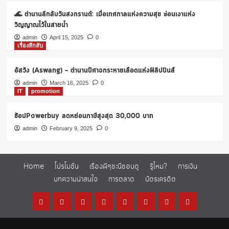
🌊 ตำนานลึกลับวันสงกรานต์: เมื่อเทศกาลแห่งความสุข ซ่อนเงาแห่ง
วิญญาณไว้ในสายน้ำ
admin
April 15, 2025
0
เรื่องลึกลับ
อัสวัง (Aswang) – ตำนานปีศาจกระหายเลือดแห่งฟิลิปปินส์
admin
March 16, 2025
0
IT
promotion
ช้อปPowerbuy ลดหย่อนภาษีสูงสุด 30,000 บาท
admin
February 9, 2025
0
Home
โปรโมชั่น
เรื่องผีๆชะนีชอบดู
รู้ไหม?
การเงิน
บทความน่าสนใจ
การตลาด
บัตรเครดิต
Home
โปร
เรื่อง
รู้
การ
บทความ
การ
บัตร
โม
ผีๆ
ไหม?
เงิน
น่า
ตลาด
เครดิต