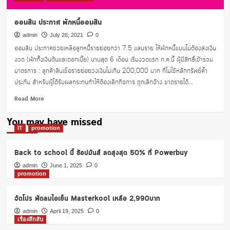
ออมสิน ประกาศ พักหนี้ออมสิน
admin
July 26, 2021
0
ออมสิน ประกาศช่วยเหลือลูกหนี้รายย่อยกว่า 7.5 แสนราย ให้พักหนี้แบบไม่ต้องส่งเงิน
งวด (พักทั้งเงินต้นและดอกเบี้ย) นานสุด 6 เดือน เริ่มงวดแรก ก.ค.นี้ ผู้มีสิทธิ์เข้าร่วม
มาตรการ : ลูกค้าสินเชื่อรายย่อยวงเงินไม่เกิน 200,000 บาท ที่ไม่ใช้หลักทรัพย์ค้ำ
ประกัน สำหรับผู้ได้รับผลกระทบทำให้ต้องเลิกกิจการ ถูกเลิกจ้าง ขาดรายได้...
Read
Read More
more
about
You may have missed
ออมสิน
IT
promotion
ประกาศ
พัก
Back to school นี้ ช้อปมันส์ ลดสูงสุด 50% ที่ Powerbuy
หนี้
ออมสิน
admin
June 1, 2025
0
promotion
จัดโปร พัดลมไอเย็น Masterkool เหลือ 2,990บาท
admin
April 19, 2025
0
เรื่องลึกลับ