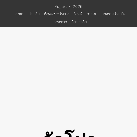
Skip
August 7, 2026
to
Home
โปรโมชั่น
เรื่องผีๆชะนีชอบดู
รู้ไหม?
การเงิน
บทความน่าสนใจ
content
การตลาด
บัตรเครดิต