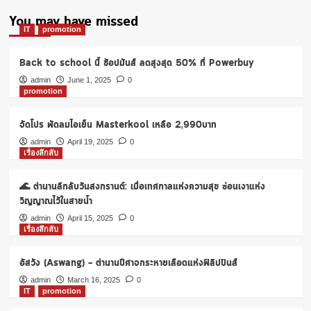
You may have missed
IT
promotion
Back to school นี้ ช้อปมันส์ ลดสูงสุด 50% ที่ Powerbuy
admin
June 1, 2025
0
promotion
จัดโปร พัดลมไอเย็น Masterkool เหลือ 2,990บาท
admin
April 19, 2025
0
เรื่องลึกลับ
🌊 ตำนานลึกลับวันสงกรานต์: เมื่อเทศกาลแห่งความสุข ซ่อนเงาแห่ง
วิญญาณไว้ในสายน้ำ
admin
April 15, 2025
0
เรื่องลึกลับ
อัสวัง (Aswang) – ตำนานปีศาจกระหายเลือดแห่งฟิลิปปินส์
admin
March 16, 2025
0
IT
promotion