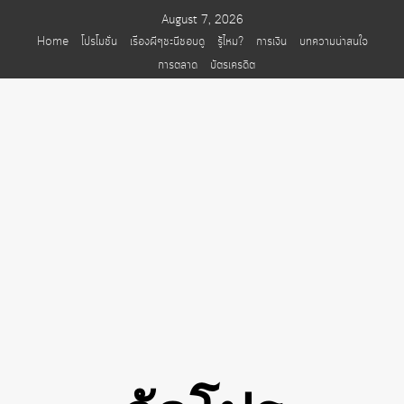
Skip
August 7, 2026
to
Home
โปรโมชั่น
เรื่องผีๆชะนีชอบดู
รู้ไหม?
การเงิน
บทความน่าสนใจ
content
การตลาด
บัตรเครดิต