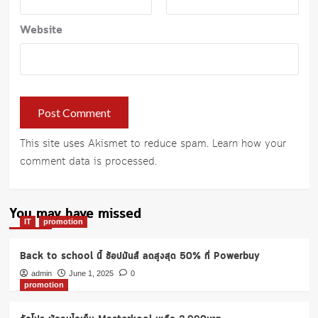
Website
This site uses Akismet to reduce spam.
Learn how your
comment data is processed
.
You may have missed
IT
promotion
Back to school นี้ ช้อปมันส์ ลดสูงสุด 50% ที่ Powerbuy
admin
June 1, 2025
0
promotion