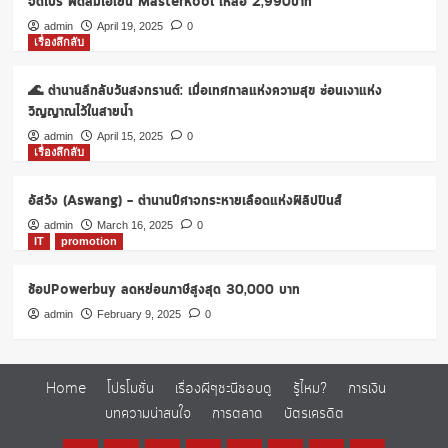
จัดโปร พัดลมไอเย็น Masterkool เหลือ 2,990บาท
admin
April 19, 2025
0
เรื่องลึกลับ
🌊 ตำนานลึกลับวันสงกรานต์: เมื่อเทศกาลแห่งความสุข ซ่อนเงาแห่ง
วิญญาณไว้ในสายน้ำ
admin
April 15, 2025
0
เรื่องลึกลับ
อัสวัง (Aswang) – ตำนานปีศาจกระหายเลือดแห่งฟิลิปปินส์
admin
March 16, 2025
0
IT
promotion
ช้อปPowerbuy ลดหย่อนภาษีสูงสุด 30,000 บาท
admin
February 9, 2025
0
Home
โปรโมชั่น
เรื่องผีๆชะนีชอบดู
รู้ไหม?
การเงิน
บทความน่าสนใจ
การตลาด
บัตรเครดิต