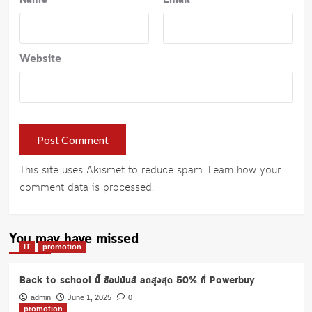
Name
*
Email
*
Website
This site uses Akismet to reduce spam.
Learn how your
comment data is processed
.
You may have missed
IT
promotion
Back to school นี้ ช้อปมันส์ ลดสูงสุด 50% ที่ Powerbuy
admin
June 1, 2025
0
promotion