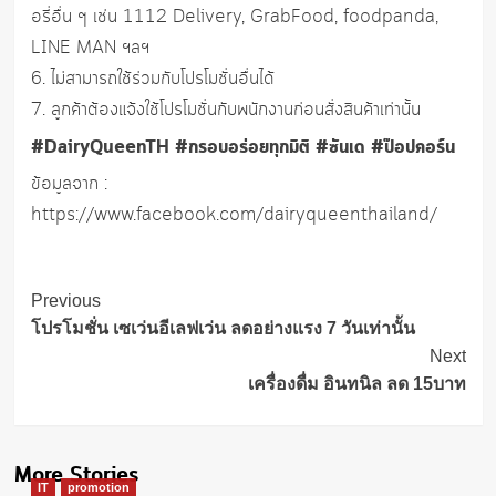
อรี่อื่น ๆ เช่น 1112 Delivery, GrabFood, foodpanda,
LINE MAN ฯลฯ
6. ไม่สามารถใช้ร่วมกับโปรโมชั่นอื่นได้
7. ลูกค้าต้องแจ้งใช้โปรโมชั่นกับพนักงานก่อนสั่งสินค้าเท่านั้น
#DairyQueenTH
#กรอบอร่อยทุกมิติ
#ซันเด
#ป๊อปคอร์น
ข้อมูลจาก :
https://www.facebook.com/dairyqueenthailand/
Post
Previous
Navigation
โปรโมชั่น เซเว่นอีเลฟเว่น ลดอย่างแรง 7 วันเท่านั้น
Next
เครื่องดื่ม อินทนิล ลด 15บาท
More Stories
IT
promotion