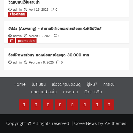
วิญญาณไว้ในสายน้ำ
admin
April 15, 2025
0
เรื่องลึกลับ
อัสวัง (Aswang) – ตำนานปีศาจกระหายเลือดแห่งฟิลิปปินส์
admin
March 16, 2025
0
IT
promotion
ช้อปPowerbuy ลดหย่อนภาษีสูงสุด 30,000 บาท
admin
February 9, 2025
0
Home
โปรโมชั่น
เรื่องผีๆชะนีชอบดู
รู้ไหม?
การเงิน
บทความน่าสนใจ
การตลาด
บัตรเครดิต
Home
โปร
เรื่อง
รู้
การ
บทความ
การ
บัตร
โม
ผีๆ
ไหม?
เงิน
น่า
ตลาด
เครดิต
Copyright © All rights reserved.
|
CoverNews
by AF themes.
ชั่น
ชะนี
สนใจ