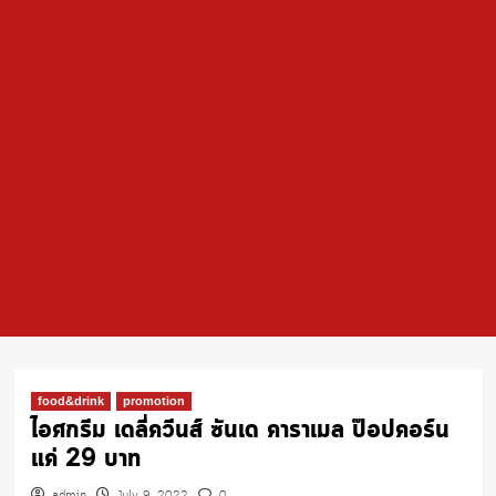
food&drink
promotion
ไอศกรีม เดลี่ควีนส์ ซันเด คาราเมล ป๊อปคอร์น
แค่ 29 บาท