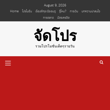
Skip
August 9, 2026
to
Home
โปรโมชั่น
เรื่องผีๆชะนีชอบดู
รู้ไหม?
การเงิน
บทความน่าสนใจ
content
การตลาด
บัตรเครดิต
จัดโปร
รวมโปรโมชั่นเด็ดๆรายวัน
Primary
Menu