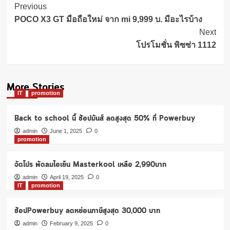
Post
Previous
Navigation
POCO X3 GT มือถือใหม่ จาก mi 9,999 บ. มีอะไรบ้าง
Next
โปรโมชั่น พิซซ่า 1112
More Stories
IT
promotion
Back to school นี้ ช้อปมันส์ ลดสูงสุด 50% ที่ Powerbuy
admin
June 1, 2025
0
promotion
จัดโปร พัดลมไอเย็น Masterkool เหลือ 2,990บาท
admin
April 19, 2025
0
IT
promotion
ช้อปPowerbuy ลดหย่อนภาษีสูงสุด 30,000 บาท
admin
February 9, 2025
0