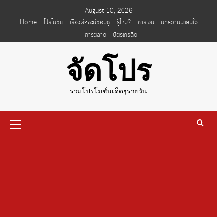
Skip
August 10, 2026
to
Home
โปรโมชั่น
เรื่องผีๆชะนีชอบดู
รู้ไหม?
การเงิน
บทความน่าสนใจ
content
การตลาด
บัตรเครดิต
จัดโปร
รวมโปรโมชั่นเด็ดๆรายวัน
Primary
Menu