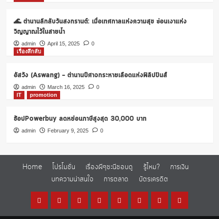
🌊 ตำนานลึกลับวันสงกรานต์: เมื่อเทศกาลแห่งความสุข ซ่อนเงาแห่ง
วิญญาณไว้ในสายน้ำ
admin
April 15, 2025
0
เรื่องลึกลับ
อัสวัง (Aswang) – ตำนานปีศาจกระหายเลือดแห่งฟิลิปปินส์
admin
March 16, 2025
0
IT
promotion
ช้อปPowerbuy ลดหย่อนภาษีสูงสุด 30,000 บาท
admin
February 9, 2025
0
Home
โปรโมชั่น
เรื่องผีๆชะนีชอบดู
รู้ไหม?
การเงิน
บทความน่าสนใจ
การตลาด
บัตรเครดิต
Home
โปร
เรื่อง
รู้
การ
บทความ
การ
บัตร