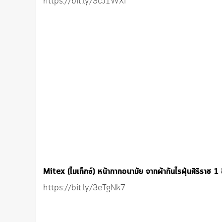
https://bit.ly/3cJ1WXi
Mitex (ไมเท็กซ์) หน้ากากอนามัย จากผ้ากันไรฝุ่นศิริราช 1
https://bit.ly/3eTgNk7