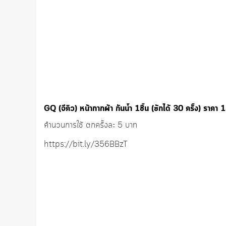
GQ (จีคิว) หน้ากากผ้า กันน้ำ 1ชิ้น (ซักได้ 30 ครั้ง) ราคา
คำนวนการใช้ ตกครั้งละ 5 บาท
https://bit.ly/356BBzT