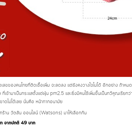
ลขของคนไทยที่ติดเชื้อเพิ่ม จะลดลง แต่ยังคงวางใจไม่ได้ อีกอย่าง ถ้าหมดช
 ที่เข้ามาเป็นกระแสตั้งแต่ฝุ่น pm2.5 และยิ่งมีคนใช้เพิ่มขึ้นเป็นทวีคูณเรียก
่ขาดไม่ได้เลย นั่นคือ หน้ากากอนามัย
จากร้าน วัตสัน ออนไลน์ (Watsons) มาให้เลือกกัน
บาท จากปกติ 49 บาท