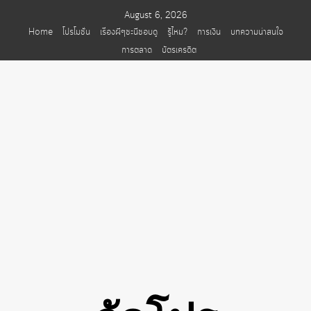
Skip
August 6, 2026
to
Home
โปรโมชั่น
เรื่องผีๆชะนีชอบดู
รู้ไหม?
การเงิน
บทความน่าสนใจ
content
การตลาด
บัตรเครดิต