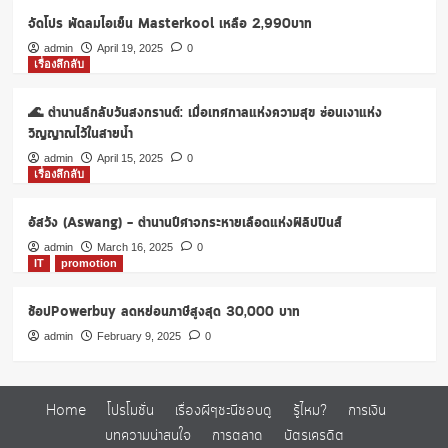
จัดโปร พัดลมไอเย็น Masterkool เหลือ 2,990บาท
admin
April 19, 2025
0
เรื่องลึกลับ
🌊 ตำนานลึกลับวันสงกรานต์: เมื่อเทศกาลแห่งความสุข ซ่อนเงาแห่ง
วิญญาณไว้ในสายน้ำ
admin
April 15, 2025
0
เรื่องลึกลับ
อัสวัง (Aswang) – ตำนานปีศาจกระหายเลือดแห่งฟิลิปปินส์
admin
March 16, 2025
0
IT
promotion
ช้อปPowerbuy ลดหย่อนภาษีสูงสุด 30,000 บาท
admin
February 9, 2025
0
Home
โปรโมชั่น
เรื่องผีๆชะนีชอบดู
รู้ไหม?
การเงิน
บทความน่าสนใจ
การตลาด
บัตรเครดิต