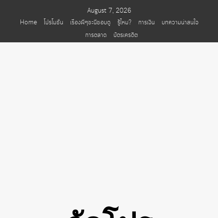
Skip
August 7, 2026
to
Home
โปรโมชั่น
เรื่องผีๆชะนีชอบดู
รู้ไหม?
การเงิน
บทความน่าสนใจ
content
การตลาด
บัตรเครดิต