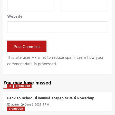
Website
This site uses Akismet to reduce spam.
Learn how your
comment data is processed
.
You may have missed
IT
promotion
Back to school นี้ ช้อปมันส์ ลดสูงสุด 50% ที่ Powerbuy
admin
June 1, 2025
0
promotion