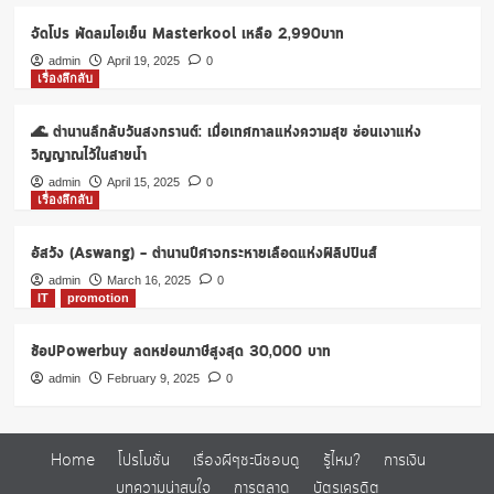
กลับ
มา
จัดโปร พัดลมไอเย็น Masterkool เหลือ 2,990บาท
อีก
admin
April 19, 2025
0
แล้ว
เรื่องลึกลับ
ที่
วัต
🌊 ตำนานลึกลับวันสงกรานต์: เมื่อเทศกาลแห่งความสุข ซ่อนเงาแห่ง
สัน
วิญญาณไว้ในสายน้ำ
admin
April 15, 2025
0
เรื่องลึกลับ
อัสวัง (Aswang) – ตำนานปีศาจกระหายเลือดแห่งฟิลิปปินส์
admin
March 16, 2025
0
IT
promotion
ช้อปPowerbuy ลดหย่อนภาษีสูงสุด 30,000 บาท
admin
February 9, 2025
0
Home
โปรโมชั่น
เรื่องผีๆชะนีชอบดู
รู้ไหม?
การเงิน
บทความน่าสนใจ
การตลาด
บัตรเครดิต