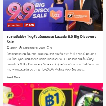
ได้
ถึง
2
ใน
ราคา
17
promotion
การเงิน
บาท
ที่
ธนชาตจัดโปรฯ ใหญ่ต้อนรับมหกรรม Lazada 9.9 Big Discovery
Konvy
Sale
admin
September 8, 2019
0
บัตรเครดิตและสินเชื่อบุคคล ธนาคารธนชาต ร่วมกับ ลาซาด้า (Lazada) มอบสิทธิ
พิเศษให้กับผู้ถือบัตรเครดิตและบัตรเดบิตธนชาต ต้อนรับมหกรรมช้อปครั้งยิ่งใหญ่
Lazada 9.9 Big Discovery Sale สำหรับผู้ถือบัตรเดบิตธนชาต ช้อปเต็มจำนวน
ผ่าน www.lazada.co.th และ LAZADA Mobile App รับส่วนลด...
Read
Read More
more
about
ธน
ชาต
จัด
โปรฯ