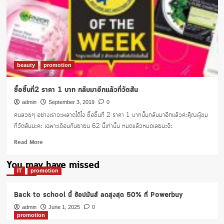
ใหญ่
ต้อนรับ
มหกรรม
Lazada
9.9
Big
Discovery
beauty
promotion
Sale
ซื้อชิ้นที่2 ราคา 1 บาท กลับมาอีกแล้วที่วัตสัน
admin
September 3, 2019
0
คนสวยๆ อย่างเราจะพลาดได้ไง ซื้อชิ้นที่ 2 ราคา 1 บาทนั้นกลับมาอีกแล้วค่ะคุ๊ณผู้ชม
ที่วัตสันนะคะ เฉพาะเดือนกันยายน 62 นี้เท่านั้น หมดแล้วหมดเลยนะจ้ะ
Read
Read More
more
about
You may have missed
ซื้อ
IT
promotion
ชิ้น
ที่2
Back to school นี้ ช้อปมันส์ ลดสูงสุด 50% ที่ Powerbuy
ราคา
1
admin
June 1, 2025
0
promotion
บาท