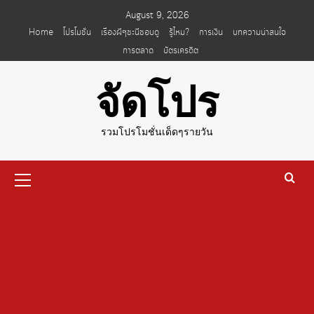
Skip
August 9, 2026
to
Home
โปรโมชั่น
เรื่องผีๆชะนีชอบดู
รู้ไหม?
การเงิน
บทความน่าสนใจ
content
การตลาด
บัตรเครดิต
จัดโปร
รวมโปรโมชั่นเด็ดๆรายวัน
Primary
Menu