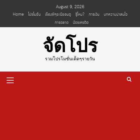
Skip
August 9, 2026
to
Home
โปรโมชั่น
เรื่องผีๆชะนีชอบดู
รู้ไหม?
การเงิน
บทความน่าสนใจ
content
การตลาด
บัตรเครดิต
จัดโปร
รวมโปรโมชั่นเด็ดๆรายวัน
Primary
Menu