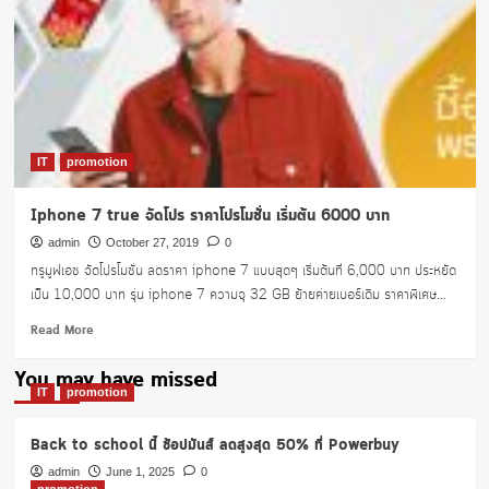
IT
promotion
Iphone 7 true จัดโปร ราคาโปรโมชั่น เริ่มต้น 6000 บาท
admin
October 27, 2019
0
ทรูมูฟเอช จัดโปรโมชั่น ลดราคา iphone 7 แบบสุดๆ เริ่มต้นที่ 6,000 บาท ประหยัด
เป็น 10,000 บาท รุ่น iphone 7 ความจุ 32 GB ย้ายค่ายเบอร์เดิม ราคาพิเศษ...
Read
Read More
more
about
You may have missed
Iphone
IT
promotion
7
true
Back to school นี้ ช้อปมันส์ ลดสูงสุด 50% ที่ Powerbuy
จัด
โปร
admin
June 1, 2025
0