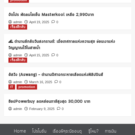
promotion
ราคา
โปร
โม
จัดโปร พัดลมไอเย็น Masterkool เหลือ 2,990บาท
ชั่น
admin
April 19, 2025
0
เริ่ม
เรื่องลึกลับ
ต้น
6000
🌊 ตำนานลึกลับวันสงกรานต์: เมื่อเทศกาลแห่งความสุข ซ่อนเงาแห่ง
บาท
วิญญาณไว้ในสายน้ำ
admin
April 15, 2025
0
เรื่องลึกลับ
อัสวัง (Aswang) – ตำนานปีศาจกระหายเลือดแห่งฟิลิปปินส์
admin
March 16, 2025
0
IT
promotion
ช้อปPowerbuy ลดหย่อนภาษีสูงสุด 30,000 บาท
admin
February 9, 2025
0
Home
โปรโมชั่น
เรื่องผีๆชะนีชอบดู
รู้ไหม?
การเงิน