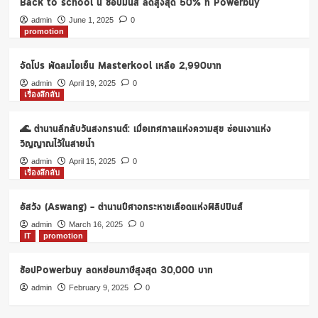
Back to school นี้ ช้อปมันส์ ลดสูงสุด 50% ที่ Powerbuy
ตัว
แล้ว
admin
June 1, 2025
0
promotion
มี
รุ่น
ไหน
จัดโปร พัดลมไอเย็น Masterkool เหลือ 2,990บาท
ราคา
admin
April 19, 2025
0
เท่า
เรื่องลึกลับ
ไหร่
บ้าง
🌊 ตำนานลึกลับวันสงกรานต์: เมื่อเทศกาลแห่งความสุข ซ่อนเงาแห่ง
วิญญาณไว้ในสายน้ำ
admin
April 15, 2025
0
เรื่องลึกลับ
อัสวัง (Aswang) – ตำนานปีศาจกระหายเลือดแห่งฟิลิปปินส์
admin
March 16, 2025
0
IT
promotion
ช้อปPowerbuy ลดหย่อนภาษีสูงสุด 30,000 บาท
admin
February 9, 2025
0