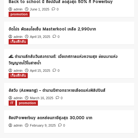
Back to school นี้ ช้อปมันส์ ลดสูงสุด 50% ที่ Powerbuy
เทป
ผีดุ
admin
June 1, 2025
0
promotion
ระวัง
เรื่อง
หลอน
จัดโปร พัดลมไอเย็น Masterkool เหลือ 2,990บาท
จะ
admin
April 19, 2025
0
ถาม
เรื่องลึกลับ
หา
ถ้า
🌊 ตำนานลึกลับวันสงกรานต์: เมื่อเทศกาลแห่งความสุข ซ่อนเงาแห่ง
ได้
ฟัง
วิญญาณไว้ในสายน้ำ
เทป
admin
April 15, 2025
0
นี้
เรื่องลึกลับ
อัสวัง (Aswang) – ตำนานปีศาจกระหายเลือดแห่งฟิลิปปินส์
admin
March 16, 2025
0
IT
promotion
ช้อปPowerbuy ลดหย่อนภาษีสูงสุด 30,000 บาท
admin
February 9, 2025
0