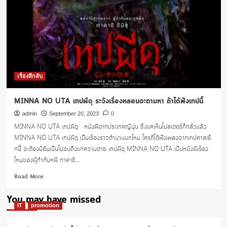
ผี
ญี่ปุ่น
อีก
1
เรื่อง
ที่
น่า
จับ
เรื่องลึกลับ
ลูก
กะ
MINNA NO UTA เทปผีดุ ระวังเรื่องหลอนจะถามหา ถ้าได้ฟังเทปนี้
ตาดู
admin
September 20, 2023
0
MINNA NO UTA เทปผีดุ หนังผีจากประเทศญี่ปุ่น ซึ่งแค่เห็นโปสเตอร์ก็กลัวแล้ว
MINNA NO UTA เทปผีดุ เป็นเรื่องราวตำนานบทใหม่ ใครที่ได้ฟังเพลงจากเทปคาสเซ็
ทนี้ จะต้องมีอันเป็นไปจนถึงแก่ความตาย เทปผีดุ MINNA NO UTA เป็นหนังผีเรื่อง
ใหม่ของผู้กำกับฯผี ทาคาชิ...
Read
Read More
more
about
You may have missed
MINNA
IT
promotion
NO
UTA