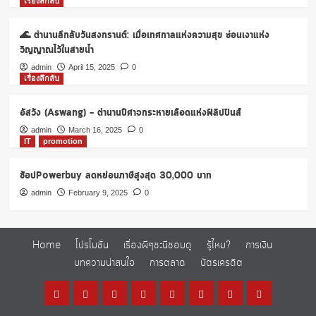
เรื่องลึกลับ
7,000
บาท
🌊 ตำนานลึกลับวันสงกรานต์: เมื่อเทศกาลแห่งความสุข ซ่อนเงาแห่ง
และ
ของ
วิญญาณไว้ในสายน้ำ
แถม
admin
April 15, 2025
0
จัด
เรื่องลึกลับ
เต็ม
รวม
อัสวัง (Aswang) – ตำนานปีศาจกระหายเลือดแห่งฟิลิปปินส์
มูลค่า
สูงสุด
admin
March 16, 2025
0
5,580
IT
promotion
บาท
ช้อปPowerbuy ลดหย่อนภาษีสูงสุด 30,000 บาท
admin
February 9, 2025
0
Home
โปรโมชั่น
เรื่องผีๆชะนีชอบดู
รู้ไหม?
การเงิน
บทความน่าสนใจ
การตลาด
บัตรเครดิต
Home
โปร
เรื่อง
รู้
การ
บทความ
การ
บัตร