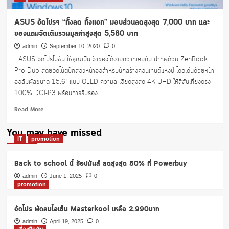
ASUS จัดโปรฯ “ทั้งลด ทั้งแจก” มอบส่วนลดสูงสุด 7,000 บาท และ
ของแถมจัดเต็มรวมมูลค่าสูงสุด 5,580 บาท
admin
September 10, 2020
0
ASUS จัดโปรโมชั่น ให้คุณเป็นเจ้าของได้ง่ายกว่าที่เคยกับ นำทัพด้วย ZenBook
Pro Duo สุดยอดโน้ตบุ๊กสองหน้าจอสำหรับนักสร้างคอนเทนต์แห่งปี โดดเด่นด้วยหน้า
จอสัมผัสขนาด 15.6” แบบ OLED ความละเอียดสูงสุด 4K UHD ให้สีสันเที่ยงตรง
100% DCI-P3 พร้อมการรับรอง...
Read
Read More
more
about
You may have missed
ASUS
IT
promotion
จัด
โปรฯ
Back to school นี้ ช้อปมันส์ ลดสูงสุด 50% ที่ Powerbuy
“ทั้ง
ลด
admin
June 1, 2025
0
promotion
ทั้ง
แจก”
มอบ
จัดโปร พัดลมไอเย็น Masterkool เหลือ 2,990บาท
ส่วนลด
admin
April 19, 2025
0
สูงสุด