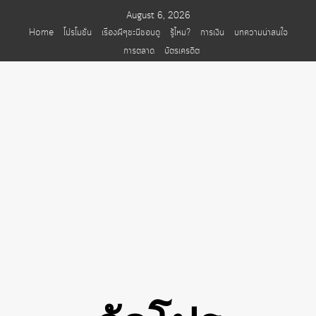
Skip
August 6, 2026
to
Home
โปรโมชั่น
เรื่องผีๆชะนีชอบดู
รู้ไหม?
การเงิน
บทความน่าสนใจ
content
การตลาด
บัตรเครดิต