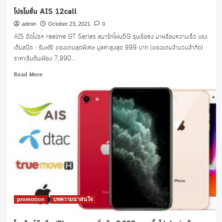
โปรโมชั่น AIS 12call
admin
October 23, 2021
0
AIS จัดโปรฯ realme GT Series สมาร์ทโฟน5G รุ่นเรือธง มาพร้อมความเร็ว แรง
เต็มสปีด • รับฟรี! ของแถมสุดพิเศษ มูลค่าสูงสุด 999 บาท (ของแถมจำนวนจำกัด) •
ราคาเริ่มต้นเพียง 7,990...
Read
Read More
more
about
โปร
โม
ชั่น
AIS
12call
promotion
บทความน่าสนใจ