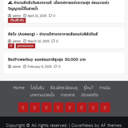
🌊 ตำนานลึกลับวันสงกรานต์: เมื่อเทศกาลแห่งความสุข ซ่อนเงาแห่ง
เดือน
วิญญาณไว้ในสายน้ำ
admin
April 15, 2025
0
เรื่องลึกลับ
อัสวัง (Aswang) – ตำนานปีศาจกระหายเลือดแห่งฟิลิปปินส์
admin
March 16, 2025
0
IT
promotion
ช้อปPowerbuy ลดหย่อนภาษีสูงสุด 30,000 บาท
admin
February 9, 2025
0
Home
โปรโมชั่น
เรื่องผีๆชะนีชอบดู
รู้ไหม?
การเงิน
บทความน่าสนใจ
การตลาด
บัตรเครดิต
Home
โปร
เรื่อง
รู้
การ
บทความ
การ
บัตร
โม
ผีๆ
ไหม?
เงิน
น่า
ตลาด
เครดิต
Copyright © All rights reserved.
|
CoverNews
by AF themes.