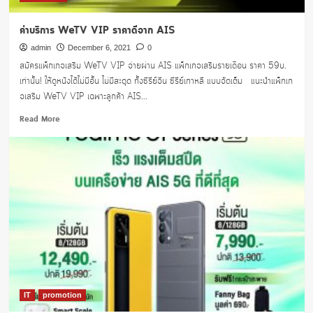
ค่าบริการ WeTV VIP ราคาดีจาก AIS
admin
December 6, 2021
0
สมัครแพ็กเกจเสริม WeTV VIP จ่ายผ่าน AIS แพ็กเกจเสริมรายเดือน ราคา 59บ.
เท่านั้น! ให้ดูหนังได้ไม่มีอั้น ไม่มีสะดุด ทั้งซีรีย์จีน ซีรีย์เกาหลี แบบจัดเต็ม แนะนำแพ็กเก
จเสริม WeTV VIP เฉพาะลูกค้า AIS...
Read
Read More
more
about
ค่า
บริการ
WeTV
VIP
ราคา
ดี
จาก
AIS
IT
promotion