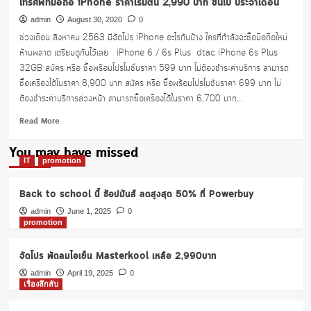
โทรศัพท์มือถือ iPhone ราคาเริ่มต้น 2,990 บาท ขึ้นไป ประจำเดือน
admin
August 30, 2020
0
ช่วงเดือน สิงหาคม 2563 มีจัดโปร iPhone อะไรกันบ้าง ใครที่กำลังจะซื้อมือถือใหม่
ห้ามพลาด เตรียมดูกันไว้เลย iPhone 6 / 6s Plus dtac iPhone 6s Plus
32GB สมัคร หรือ ซื้อพร้อมโปรโมชั่นราคา 599 บาท ไม่ต้องชำระค่าบริการ สามารถ
ซื้อเครื่องได้ในราคา 8,900 บาท สมัคร หรือ ซื้อพร้อมโปรโมชั่นราคา 699 บาท ไม่
ต้องชำระค่าบริการล่วงหน้า สามารถซื้อเครื่องได้ในราคา 6,700 บาท...
Read
Read More
more
about
You may have missed
โทรศัพท์
IT
promotion
มือ
ถือ
Back to school นี้ ช้อปมันส์ ลดสูงสุด 50% ที่ Powerbuy
iPhone
ราคา
admin
June 1, 2025
0
promotion
เริ่ม
ต้น
2,990
จัดโปร พัดลมไอเย็น Masterkool เหลือ 2,990บาท
บาท
admin
April 19, 2025
0
ขึ้น
เรื่องลึกลับ
ไป
ประจำ