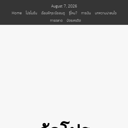
Skip
August 7, 2026
to
Home
โปรโมชั่น
เรื่องผีๆชะนีชอบดู
รู้ไหม?
การเงิน
บทความน่าสนใจ
content
การตลาด
บัตรเครดิต