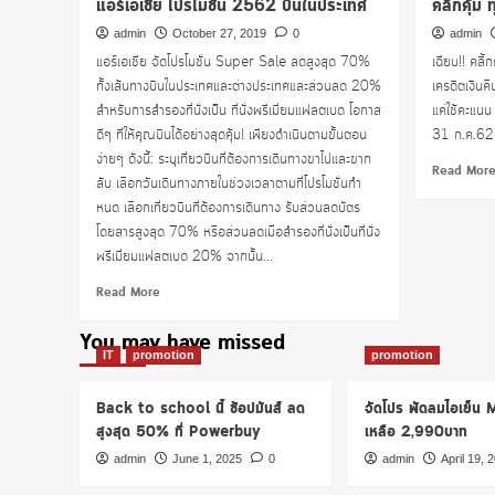
แอร์เอเชีย โปรโมชั่น 2562 บินในประเทศ
คลิกคุ้ม 
admin
October 27, 2019
0
admin
แอร์เอเชีย จัดโปรโมชั่น Super Sale ลดสูงสุด 70%
เฉียบ!! คลิ
ทั้งเส้นทางบินในประเทศและต่างประเทศและส่วนลด 20%
เครดิตเงินค
สำหรับการสำรองที่นั่งเป็น ที่นั่งพรีเมี่ยมแฟลตเบด โอกาส
แค่ใช้คะแนน
ดีๆ ที่ให้คุณบินได้อย่างสุดคุ้ม! เพียงดำเนินตามขั้นตอน
31 ก.ค.62 
ง่ายๆ ดังนี้: ระบุเที่ยวบินที่ต้องการเดินทางขาไปและขาก
Read Mor
ลับ เลือกวันเดินทางภายในช่วงเวลาตามที่โปรโมชั่นกำ
หนด เลือกเที่ยวบินที่ต้องการเดินทาง รับส่วนลดบัตร
โดยสารสูงสุด 70% หรือส่วนลดเมื่อสำรองที่นั่งเป็นที่นั่ง
พรีเมี่ยมแฟลตเบด 20% จากนั้น...
Read
Read More
more
about
You may have missed
แอร์
IT
promotion
promotion
เอเชีย
โปร
Back to school นี้ ช้อปมันส์ ลด
จัดโปร พัดลมไอเย็น
โม
สูงสุด 50% ที่ Powerbuy
เหลือ 2,990บาท
ชั่น
2562
admin
June 1, 2025
0
admin
April 19, 
บิน