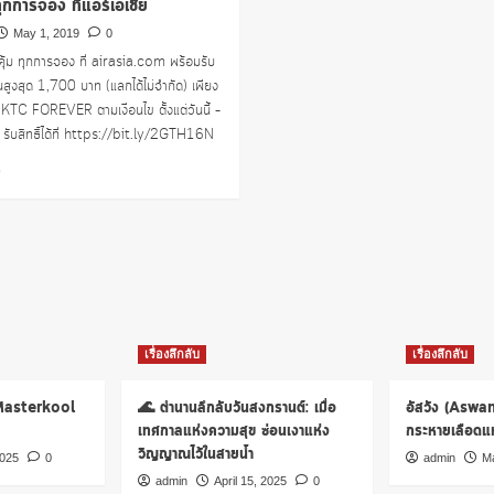
ทุกการจอง ที่แอร์เอเชีย
May 1, 2019
0
้กคุ้ม ทุกการจอง ที่ airasia.com พร้อมรับ
ืนสูงสุด 1,700 บาท (แลกได้ไม่จำกัด) เพียง
 KTC FOREVER ตามเงื่อนไข ตั้งแต่วันนี้ –
รับสิทธิ์ได้ที่ https://bit.ly/2GTH16N
Read
e
more
about
คลิก
คุ้ม
ทุก
การ
จอง
ที่
แอร์
เรื่องลึกลับ
เรื่องลึกลับ
เอเชีย
 Masterkool
🌊 ตำนานลึกลับวันสงกรานต์: เมื่อ
อัสวัง (Aswa
เทศกาลแห่งความสุข ซ่อนเงาแห่ง
กระหายเลือดแห่
วิญญาณไว้ในสายน้ำ
2025
0
admin
Ma
admin
April 15, 2025
0