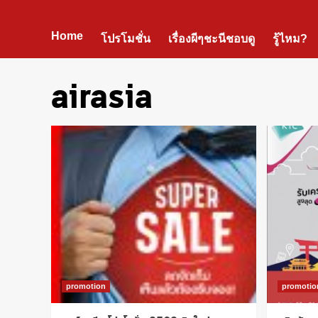
Home
โปรโมชั่น
เรื่องผีๆชะนีชอบดู
รู้ไหม?
airasia
promotion
promotio