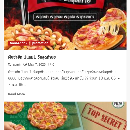
food&drink
promotion
พิซซ่าฮัท 1แถม1 วันสุดท้ายย
admin
May 7, 2023
0
พิซซ่าฮัท 1แถม1 วันสุดท้ายย แถมทุกหน้า ทุกขอบ ทุกวัน ทุกช่องทางวันสุดท้าย
ยยยย ไม่อยากพลาดความคุ้มนี้ สั่งเลย เริ่ม259.- เท่านั้น ?? ?วันที่ 10 มี.ค. 66 –
7 พ.ค. 66...
Read
Read More
more
about
พิซซ่า
ฮัท
1แถม1
วัน