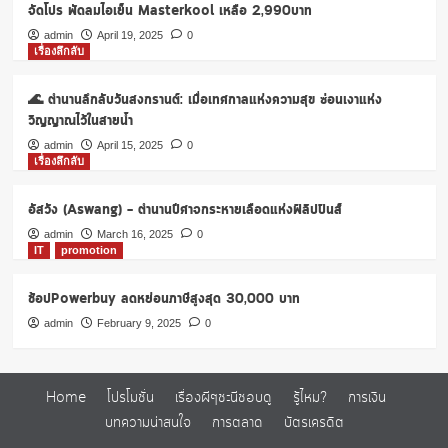
The
จัดโปร พัดลมไอเย็น Masterkool เหลือ 2,990บาท
Pizza
admin
April 19, 2025
0
Company
เรื่องลึกลับ
🌊 ตำนานลึกลับวันสงกรานต์: เมื่อเทศกาลแห่งความสุข ซ่อนเงาแห่ง
วิญญาณไว้ในสายน้ำ
admin
April 15, 2025
0
เรื่องลึกลับ
อัสวัง (Aswang) – ตำนานปีศาจกระหายเลือดแห่งฟิลิปปินส์
admin
March 16, 2025
0
IT
promotion
ช้อปPowerbuy ลดหย่อนภาษีสูงสุด 30,000 บาท
admin
February 9, 2025
0
Home
โปรโมชั่น
เรื่องผีๆชะนีชอบดู
รู้ไหม?
การเงิน
บทความน่าสนใจ
การตลาด
บัตรเครดิต