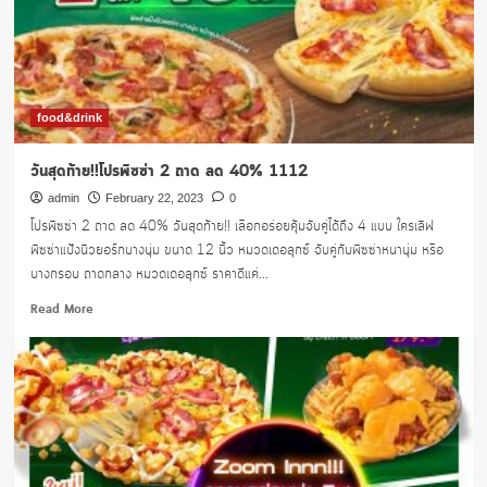
ใหม่!
ขอบ
ชีส
food&drink
วันสุดท้าย!!โปรพิซซ่า 2 ถาด ลด 40% 1112
admin
February 22, 2023
0
โปรพิซซ่า 2 ถาด ลด 40% วันสุดท้าย!! เลือกอร่อยคุ้มจับคู่ได้ถึง 4 แบบ ใครเลิฟ
พิซซ่าแป้งนิวยอร์กบางนุ่ม ขนาด 12 นิ้ว หมวดเดอลุกซ์ จับคู่กับพิซซ่าหนานุ่ม หรือ
บางกรอบ ถาดกลาง หมวดเดอลุกซ์ ราคาดีแค่...
Read
Read More
more
about
วัน
สุดท้าย!!
โปร
พิซซ่า
2
ถาด