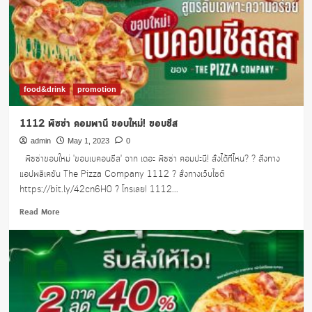
สุด
ท้าย
ย
food&drink
promotion
1112 พิซซ่า คอมพานี ขอบใหม่! ขอบชีส
admin
May 1, 2023
0
พิซซ่าขอบใหม่ 'ขอบเบคอนชีส' จาก เดอะ พิซซ่า คอมปะนี! สั่งได้ที่ไหน? ? สั่งทาง
แอปพลิเคชัน The Pizza Company 1112 ? สั่งทางเว็บไซต์
https://bit.ly/42cn6H0 ? โทรเลย! 1112...
Read
Read More
more
about
1112
พิซซ่า
คอม
พานี
ขอบ