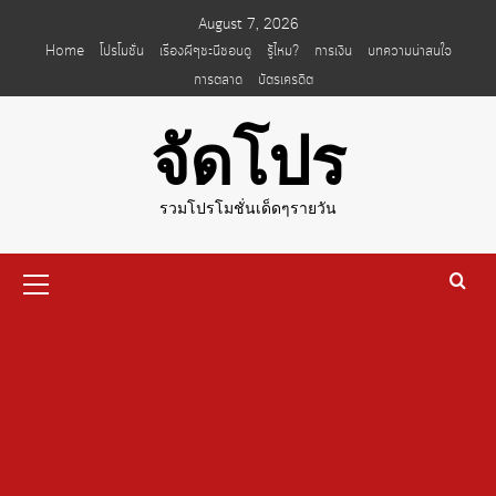
Skip
August 7, 2026
to
Home
โปรโมชั่น
เรื่องผีๆชะนีชอบดู
รู้ไหม?
การเงิน
บทความน่าสนใจ
content
การตลาด
บัตรเครดิต
จัดโปร
รวมโปรโมชั่นเด็ดๆรายวัน
Primary
Menu