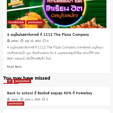
ลด
40%
1112
food&drink
promotion
4 เมนูใหม่รสชาติเกาหลี ที่ 1112 The Pizza Company
admin
July 10, 2022
0
4 เมนูใหม่รสชาติเกาหลี ที่ 1112 The Pizza Company ราคาพิเศษ!! เมนูใหม่มา
แรงที่เหล่าอปป้า นูน่า ต้องห้ามพลาด กับ 4 เมนูครอบคลุมทั่วโซล ยกมาไว้ที่ เดอะ
พิซซ่า คอมปะนี แล้วให้หายคิดถึง ใหม่!...
Read
Read More
more
about
You may have missed
4
IT
promotion
เมนู
ใหม่
Back to school นี้ ช้อปมันส์ ลดสูงสุด 50% ที่ Powerbuy
รสชาติ
เกาหลี
admin
June 1, 2025
0
promotion
ที่
1112