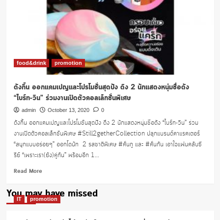
โม
ชั่น
food&drink
promotion
ดังกิ้น ออกแคมเปญและโปรโมชั่นสุดปัง ดึง 2 นักแสดงหนุ่มชื่อดัง
“ไบร์ท-วิน” ร่วมงานเปิดตัวคอลเล็กชั่นพิเศษ
admin
October 13, 2020
0
ดังกิ้น ออกแคมเปญและโปรโมชั่นสุดปัง ดึง 2 นักแสดงหนุ่มชื่อดัง “ไบร์ท-วิน” ร่วม
งานเปิดตัวคอลเล็กชั่นพิเศษ #Still2getherCollection ปลุกแบรนด์คาแรคเตอร์
“สนุกแบบอร่อยๆ” ออกโดนัท 2 รสชาติพิเศษ #คั่นกู และ #คั่นกัน เอาใจแฟนคลับซี
รีย์ “เพราะเรา(ยัง)คู่กัน” พร้อมอีก 1...
Read
Read More
more
about
You may have missed
ดัง
IT
promotion
กิ้น
ออก