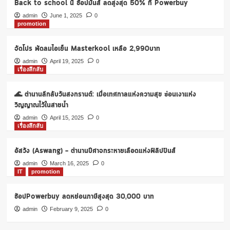
Back to school นี้ ช้อปมันส์ ลดสูงสุด 50% ที่ Powerbuy
แคมเปญ
และ
admin
June 1, 2025
0
promotion
โปร
โม
ชั่น
จัดโปร พัดลมไอเย็น Masterkool เหลือ 2,990บาท
สุด
admin
April 19, 2025
0
ปัง
เรื่องลึกลับ
ดึง
2
🌊 ตำนานลึกลับวันสงกรานต์: เมื่อเทศกาลแห่งความสุข ซ่อนเงาแห่ง
นัก
แสดง
วิญญาณไว้ในสายน้ำ
หนุ่ม
admin
April 15, 2025
0
ชื่อ
เรื่องลึกลับ
ดัง
“ไบร์ท-
อัสวัง (Aswang) – ตำนานปีศาจกระหายเลือดแห่งฟิลิปปินส์
วิน”
ร่วม
admin
March 16, 2025
0
งาน
IT
promotion
เปิด
ตัว
ช้อปPowerbuy ลดหย่อนภาษีสูงสุด 30,000 บาท
คอล
admin
February 9, 2025
0
เล็ก
ชั่