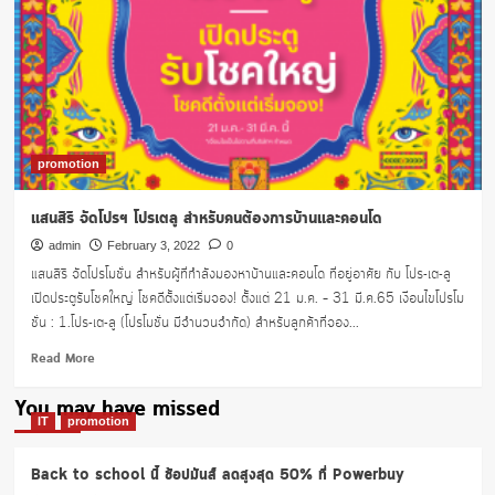
promotion
แสนสิริ จัดโปรฯ โปรเตลู สำหรับคนต้องการบ้านและคอนโด
admin
February 3, 2022
0
แสนสิริ จัดโปรโมชั่น สำหรับผู้ที่กำลังมองหาบ้านและคอนโด ที่อยู่อาศัย กับ โปร-เต-ลู
เปิดประตูรับโชคใหญ่ โชคดีตั้งแต่เริ่มจอง! ตั้งแต่ 21 ม.ค. – 31 มี.ค.65 เงื่อนไขโปรโม
ชั่น : 1.โปร-เต-ลู (โปรโมชั่น มีจำนวนจำกัด) สำหรับลูกค้าที่จอง...
Read
Read More
more
about
You may have missed
แสน
IT
promotion
สิริ
จัด
Back to school นี้ ช้อปมันส์ ลดสูงสุด 50% ที่ Powerbuy
โปรฯ