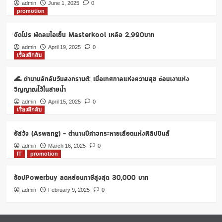
โปร
admin
June 1, 2025
0
promotion
เตลู
สำหรับ
คน
จัดโปร พัดลมไอเย็น Masterkool เหลือ 2,990บาท
ต้องการ
admin
April 19, 2025
0
บ้าน
เรื่องลึกลับ
และ
คอน
🌊 ตำนานลึกลับวันสงกรานต์: เมื่อเทศกาลแห่งความสุข ซ่อนเงาแห่ง
โด
วิญญาณไว้ในสายน้ำ
admin
April 15, 2025
0
เรื่องลึกลับ
อัสวัง (Aswang) – ตำนานปีศาจกระหายเลือดแห่งฟิลิปปินส์
admin
March 16, 2025
0
IT
promotion
ช้อปPowerbuy ลดหย่อนภาษีสูงสุด 30,000 บาท
admin
February 9, 2025
0