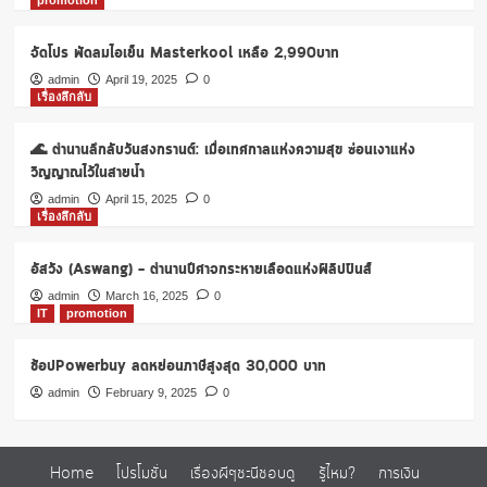
promotion
1
เริ่ม
แล้ว
จัดโปร พัดลมไอเย็น Masterkool เหลือ 2,990บาท
admin
April 19, 2025
0
เรื่องลึกลับ
🌊 ตำนานลึกลับวันสงกรานต์: เมื่อเทศกาลแห่งความสุข ซ่อนเงาแห่ง
วิญญาณไว้ในสายน้ำ
admin
April 15, 2025
0
เรื่องลึกลับ
อัสวัง (Aswang) – ตำนานปีศาจกระหายเลือดแห่งฟิลิปปินส์
admin
March 16, 2025
0
IT
promotion
ช้อปPowerbuy ลดหย่อนภาษีสูงสุด 30,000 บาท
admin
February 9, 2025
0
Home
โปรโมชั่น
เรื่องผีๆชะนีชอบดู
รู้ไหม?
การเงิน