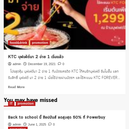
food&drink
promotion
KTC บุฟเฟ่ต์มา 2 จ่าย 1 เริ่มแล้ว
admin
December 19, 2021
0
โปรสุดคุ้ม บุฟเฟต์มา 2 จ่าย 1 กับบัตรเครดิต KTC ใก้คนรักบุฟเฟต์ อิ่มไม่อั้น แลก
รับสิทธิ์ บุฟเฟ่ต์ มา 2 จ่าย 1 เมื่อใช้จ่ายผ่านบัตรฯ และใช้คะแนน KTC FOREVER...
Read
Read More
more
about
You may have missed
KTC
IT
promotion
บุฟเฟ่ต์
มา
Back to school นี้ ช้อปมันส์ ลดสูงสุด 50% ที่ Powerbuy
2
จ่าย
admin
June 1, 2025
0