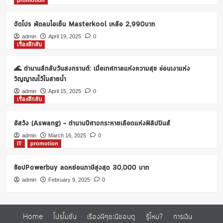
promotion
1
จาก
Cathy
จัดโปร พัดลมไอเย็น Masterkool เหลือ 2,990บาท
Doll
admin
April 19, 2025
0
เรื่องลึกลับ
🌊 ตำนานลึกลับวันสงกรานต์: เมื่อเทศกาลแห่งความสุข ซ่อนเงาแห่ง
วิญญาณไว้ในสายน้ำ
admin
April 15, 2025
0
เรื่องลึกลับ
อัสวัง (Aswang) – ตำนานปีศาจกระหายเลือดแห่งฟิลิปปินส์
admin
March 16, 2025
0
IT
promotion
ช้อปPowerbuy ลดหย่อนภาษีสูงสุด 30,000 บาท
admin
February 9, 2025
0
Home
โปรโมชั่น
เรื่องผีๆชะนีชอบดู
รู้ไหม?
การเงิน