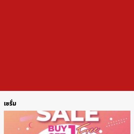
เซรั่ม