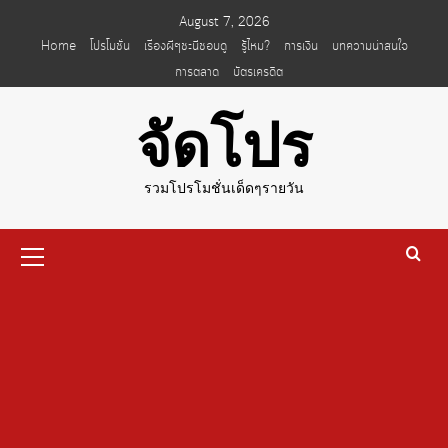
Skip
August 7, 2026
to
Home
โปรโมชั่น
เรื่องผีๆชะนีชอบดู
รู้ไหม?
การเงิน
บทความน่าสนใจ
content
การตลาด
บัตรเครดิต
จัดโปร
รวมโปรโมชั่นเด็ดๆรายวัน
Primary
Menu