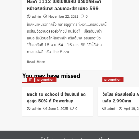
พิซซ่า 1112 โปรโมชั่นใหม่ นิวยอ์กพิซซ่า
หน้าคริสต์มาส ออนเดอะบีช เพียง 599.-
admin
November 22, 2021
0
ใกล้หน้าหนาวทุกครั้ง คล้ายฤดูกาาลที่เหงา....คริสต์มาสนี้
เตรียมจัดงานฉลองส่งท้ายปี กันรึยัง? มีไอเดียมานำ
เสนอ สั่งนิวยอร์กพิซซ่าหน้า คริสต์มาส ออนเดอะบีช
*ตั้งแต่วันที่ 18 พ.ย. 64 - 16 ม.ค. 65 *สั่งได้ผ่าน
ทางแอปพลิเคชั่น The Pizza...
Read
Read More
more
about
You may have missed
พิซซ่า
IT
promotion
promotion
1112
โปร
Back to school นี้ ช้อปมันส์ ลด
จัดโปร พัดลมไอเย็น
โม
สูงสุด 50% ที่ Powerbuy
เหลือ 2,990บาท
ชั่น
ใหม่
admin
June 1, 2025
0
admin
April 19, 
นิ
ว
ยอ์ก
พิซซ่า
หน้า