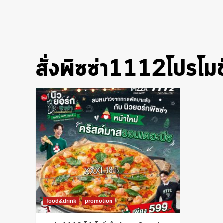
สั่งพิซซ่า1112โปรโมช
food&drink
promotion