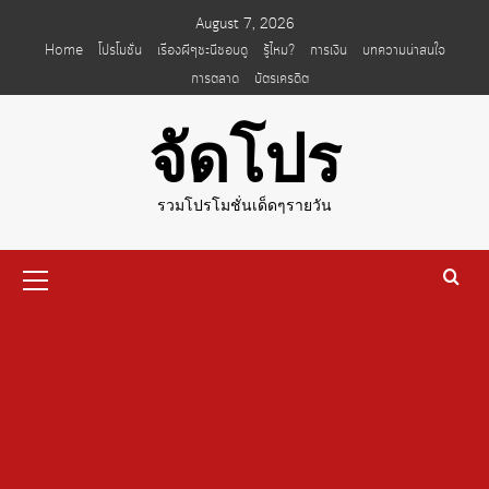
Skip
August 7, 2026
to
Home
โปรโมชั่น
เรื่องผีๆชะนีชอบดู
รู้ไหม?
การเงิน
บทความน่าสนใจ
content
การตลาด
บัตรเครดิต
จัดโปร
รวมโปรโมชั่นเด็ดๆรายวัน
Primary
Menu