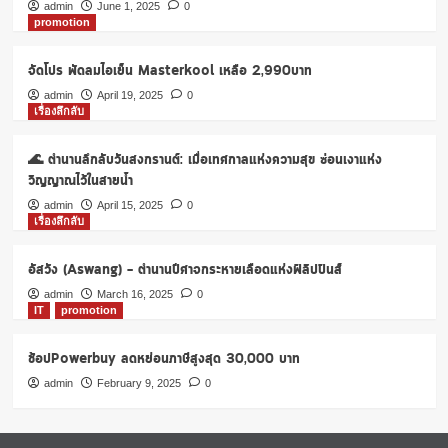
ส
admin
June 1, 2025
0
promotion
โก้
โลตัส
มูลค่า
จัดโปร พัดลมไอเย็น Masterkool เหลือ 2,990บาท
สูงสุด
admin
April 19, 2025
0
800
เรื่องลึกลับ
บาท
เมื่อ
🌊 ตำนานลึกลับวันสงกรานต์: เมื่อเทศกาลแห่งความสุข ซ่อนเงาแห่ง
ซื้อ
ยาง
วิญญาณไว้ในสายน้ำ
รถยนต์
admin
April 15, 2025
0
มิ
เรื่องลึกลับ
ชลิน
4
อัสวัง (Aswang) – ตำนานปีศาจกระหายเลือดแห่งฟิลิปปินส์
เส้น
ถึง
admin
March 16, 2025
0
30
IT
promotion
เม.ย.
64
ช้อปPowerbuy ลดหย่อนภาษีสูงสุด 30,000 บาท
admin
February 9, 2025
0