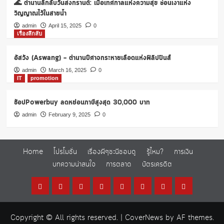
🌊 ตำนานลึกลับวันสงกรานต์: เมื่อเทศกาลแห่งความสุข ซ่อนเงาแห่ง
วิญญาณไว้ในสายน้ำ
admin
April 15, 2025
0
เรื่องลึกลับ
อัสวัง (Aswang) – ตำนานปีศาจกระหายเลือดแห่งฟิลิปปินส์
admin
March 16, 2025
0
IT
promotion
ช้อปPowerbuy ลดหย่อนภาษีสูงสุด 30,000 บาท
admin
February 9, 2025
0
Home
โปรโมชั่น
เรื่องผีๆชะนีชอบดู
รู้ไหม?
การเงิน
บทความน่าสนใจ
การตลาด
บัตรเครดิต
Home
โปร
เรื่อง
รู้
การ
บทความ
การ
บัตร
โม
ผีๆ
ไหม?
เงิน
น่า
ตลาด
เครดิต
Copyright © All rights reserved.
|
CoverNews
by AF themes.