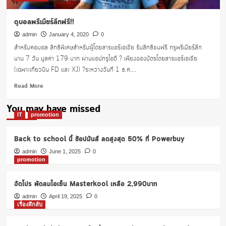
ดูบอลพรีเมียร์ลีกฟรี!!
admin
January 4, 2020
0
สำหรับคอบอล สิทธิพิเศษสำหรับผู้โดยสารแอร์เอเชีย รับสิทธิชมฟรี ทรูพรีเมียร์ลีก
นาน 7 วัน มูลค่า 179 บาท ผ่านแอปทรูไอดี ? เพียงจองบัตรโดยสารแอร์เอเชีย
(เฉพาะเที่ยวบิน FD และ XJ) ?ระหว่างวันที่ 1 ธ.ค....
Read
Read More
more
about
You may have missed
ดู
IT
promotion
บอล
พรีเมียร์
Back to school นี้ ช้อปมันส์ ลดสูงสุด 50% ที่ Powerbuy
ลีก
ฟรี!!
admin
June 1, 2025
0
promotion
จัดโปร พัดลมไอเย็น Masterkool เหลือ 2,990บาท
admin
April 19, 2025
0
เรื่องลึกลับ