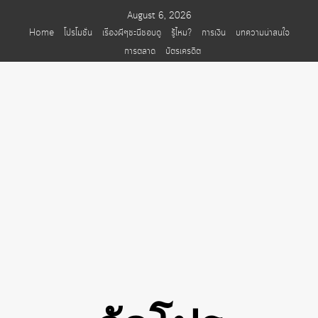
Skip
August 6, 2026
to
Home
โปรโมชั่น
เรื่องผีๆชะนีชอบดู
รู้ไหม?
การเงิน
บทความน่าสนใจ
content
การตลาด
บัตรเครดิต