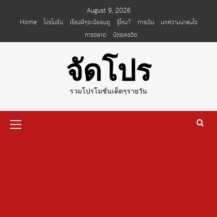
Skip
August 9, 2026
to
Home
โปรโมชั่น
เรื่องผีๆชะนีชอบดู
รู้ไหม?
การเงิน
บทความน่าสนใจ
content
การตลาด
บัตรเครดิต
จัดโปร
รวมโปรโมชั่นเด็ดๆรายวัน
Primary
Menu