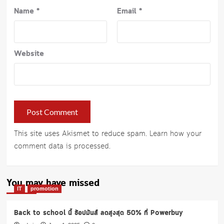
Name
*
Email
*
Website
This site uses Akismet to reduce spam.
Learn how your
comment data is processed
.
You may have missed
IT
promotion
Back to school นี้ ช้อปมันส์ ลดสูงสุด 50% ที่ Powerbuy