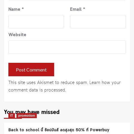
Name
*
Email
*
Website
This site uses Akismet to reduce spam.
Learn how your
comment data is processed
.
You may have missed
IT
promotion
Back to school นี้ ช้อปมันส์ ลดสูงสุด 50% ที่ Powerbuy