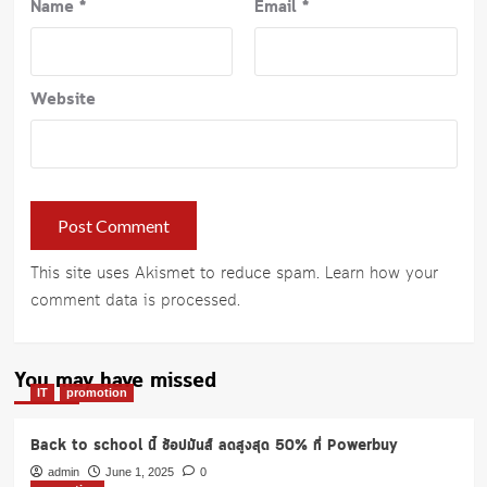
Name
*
Email
*
Website
This site uses Akismet to reduce spam.
Learn how your
comment data is processed
.
You may have missed
IT
promotion
Back to school นี้ ช้อปมันส์ ลดสูงสุด 50% ที่ Powerbuy
admin
June 1, 2025
0