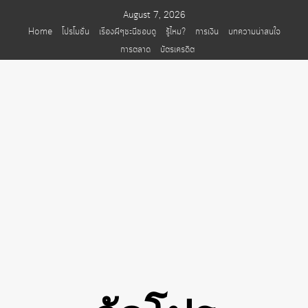
Skip
August 7, 2026
to
Home
โปรโมชั่น
เรื่องผีๆชะนีชอบดู
รู้ไหม?
การเงิน
บทความน่าสนใจ
content
การตลาด
บัตรเครดิต