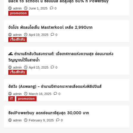
Back to school นี้ ช้อปมันส์ ลดสูงสุด 50% ที่ Powerbuy
ชั่น
วัน
admin
June 1, 2025
0
promotion
สงกรานต์
“Major
Songkran
จัดโปร พัดลมไอเย็น Masterkool เหลือ 2,990บาท
Freshtival
admin
April 19, 2025
0
2022”
เรื่องลึกลับ
🌊 ตำนานลึกลับวันสงกรานต์: เมื่อเทศกาลแห่งความสุข ซ่อนเงาแห่ง
วิญญาณไว้ในสายน้ำ
admin
April 15, 2025
0
เรื่องลึกลับ
อัสวัง (Aswang) – ตำนานปีศาจกระหายเลือดแห่งฟิลิปปินส์
admin
March 16, 2025
0
IT
promotion
ช้อปPowerbuy ลดหย่อนภาษีสูงสุด 30,000 บาท
admin
February 9, 2025
0