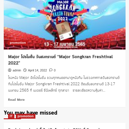
promotion
Major โปรโมชั่น วันสงกรานต์ “Major Songkran Freshtival
2022”
admin
April 14, 2022
0
โรงหนัง Major จัดโปรโมชั่น ชวนทุกคนออกมาดูหนังกัน ในช่วงเทศกาลวันสงกรานต์
กับโปรโมชั่น Major Songkran Freshtival 2022 ต้อนรับสงกรานต์ 13-17
เมษายน 2565 ที่ เมเจอร์ ซีนีเพล็กซ์ ทุกสาขา รายละเอียดความคุ้มค่า...
Read
Read More
more
about
You may have missed
Major
IT
promotion
โปร
โม