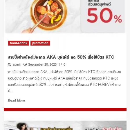
food&drink
promotion
สายปิ้งย่างต้องไม่พลาด AKA บุฟเฟ่ต์ ลด 50% เมื่อใช้บัตร KTC
admin
September 20, 2023
0
สายปิ้งย่างต้องไม่พลาด AKA บุฟเฟ่ต์ ลด 50% เมื่อใช้บัตร KTC วี้ดดดๆ สายกินงบ
น้อยอย่างเราจะพลาดได้ไง กินบุฟเฟ่ต์ AKA แค่ครึ่งราคา กับบัตรเครดิต KTC เพียง
แลกรับส่วนลดบุฟเฟ่ต์ 50% เมื่อชำระค่าบุฟเฟ่ต์และใช้คะแนน KTC FOREVER ตาม
นี้...
Read
Read More
more
about
สาย
ปิ้ง
ย่าง