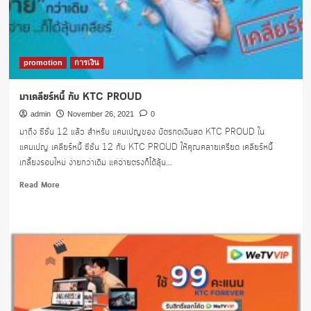
เริ่ม
แล้ว
promotion
การเงิน
มาเคลียร์หนี้ กับ KTC PROUD
admin
November 26, 2021
0
มาถึง ซีซั่น 12 แล้ว สำหรับ แคมเปญของ บัตรกดเงินสด KTC PROUD ใน
แคมเปญ เคลียร์หนี้ ซีซั่น 12 กับ KTC PROUD ให้คุณคลายเครียด เคลียร์หนี้
เกลี้ยงรอบใหม่ ง่ายกว่าเดิม แค่จ่ายตรงก็ได้ลุ้น...
Read
Read More
more
about
มา
เคลียร์
หนี้
กับ
KTC
PROUD