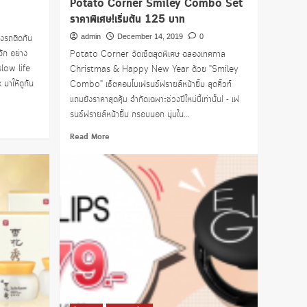
Potato Corner Smiley Combo Set
ราคาพิเศษ!เริ่มต้น 125 บาท
ี่ยงรถติดกัน
admin
December 14, 2019
0
้จัก อย่าง
Potato Corner จัดเซ็ตสุดพิเศษ ฉลองเทศกาล
slow life
Christmas & Happy New Year ด้วย "Smiley
 มาให้ดูกัน
Combo" เซ็ตคอมโบเฟรนช์ฟรายส์หน้ายิ้ม สุดคิ้วท์
แถมยังราคาสุดคุ้ม จำกัดเฉพาะช่วงปีใหม่นี้เท่านั้น! - เฟ
รนช์ฟรายส์หน้ายิ้ม กรอบนอก นุ่มใน...
Read
Read More
more
about
Potato
Corner
Smiley
Combo
Set
ราคา
พิเศษ!
เริ่ม
ต้น
125
บาท