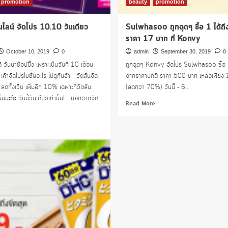
promotion
beauty
promotion
นไลน์ จัดโปร 10.10 วันเดียว
Sulwhasoo ถูกฉุดๆ ซื้อ 1 ได้ถึ
ราคา 17 บาท ที่ Konvy
October 10, 2019
0
admin
September 30, 2019
0
วันน่าช้อปปิ้ง เพราะเป็นวันที่ 10 เดือน
ถูกฉุดๆ Konvy จัดโปร Sulwhasoo ซื้อ 1
 เค้าจัดโปรโมชั่นอะไร ไปดูกันจ้า วัตสันจัด
จากราคาปกติ ราคา 500 บาท เหลือเพียง
ดทั้งเว็บ เพิ่มอีก 10% เฉพาะที่วัตสัน
(ลดกว่า 70%) วันนี้ - 6...
ั้นนะจ้ะ วันนี้วันเดียวเท่านั้น! นอกจากจัด
Read
Read More
more
about
Read
e
Sulwhasoo
more
ถูก
about
ฉุดๆ
วัต
ซื้อ
สัน
1
ออนไลน์
ได้
จัด
ถึง
โปร
2
10.10
ใน
วัน
ราคา
เดียว
17