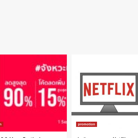
n
promotion