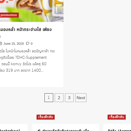
เท่านั้น
บาท
ที่
promotion
Konvy
องคล้ำ หน้ากระจ่างใส เพียง
ท
June 15, 2019
0
้สดใส ใบหน้าไม่หมองคล้ำ ลดปัญหาฝ้า กระ
มาดูตัวนี้เลย ?DHC-Supplement
ตอนนี้ konvy จัดโปร แพ็คคู่ 60
พียง 319 บาท ลดจาก 1400...
Read
e
more
about
Posts
ลด
1
2
3
Next
ความ
pagination
หมอง
คล้ำ
เรื่องลึกลับ
เรื่องลึกลับ
หน้า
กระจ่าง
ใส