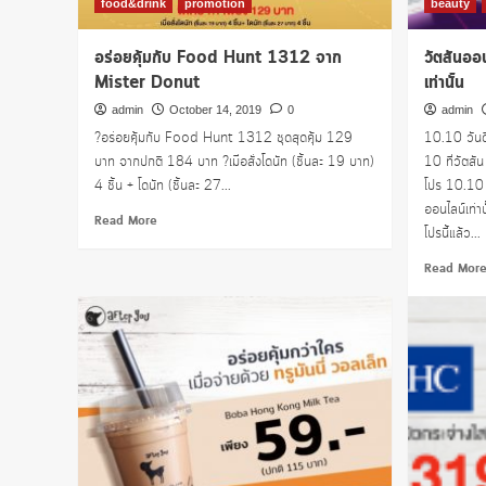
food&drink
promotion
beauty
อร่อยคุ้มกับ Food Hunt 1312 จาก
วัตสันออ
Mister Donut
เท่านั้น
admin
October 14, 2019
0
admin
?อร่อยคุ้มกับ Food Hunt 1312 ชุดสุดคุ้ม 129
10.10 วันดี 
บาท จากปกติ 184 บาท ?เมื่อสั่งโดนัท (ชิ้นละ 19 บาท)
10 ที่วัตสัน
4 ชิ้น + โดนัท (ชิ้นละ 27...
โปร 10.10 ล
ออนไลน์เท่าน
Read
Read More
โปรนี้แล้ว...
more
about
Read Mor
อร่อย
คุ้ม
กับ
Food
Hunt
1312
จาก
Mister
Donut