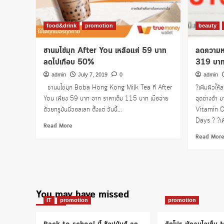
food&drink
promotion
beauty
ชานมไข่มุก After You เหลือแค่ 59 บาท
ลดความหม
ลดไปเกือบ 50%
319 บา
admin
July 7, 2019
0
admin
ชานมไข่มุก Boba Hong Kong Milk Tea ที่ After
?เพิ่มผิวให
You เพียง 59 บาท จาก ราคาเต็ม 115 บาท เมื่อจ่าย
จุดด่างดำ 
ด้วยทรูมันนี่วอลเลท ตั้งแต่ วันนี้...
Vitamin C 
Days ? ?เ
Read
Read More
more
Read Mor
about
ชา
นม
ไข่มุก
After
You
You may have missed
เหลือ
IT
promotion
promotion
แค่
59