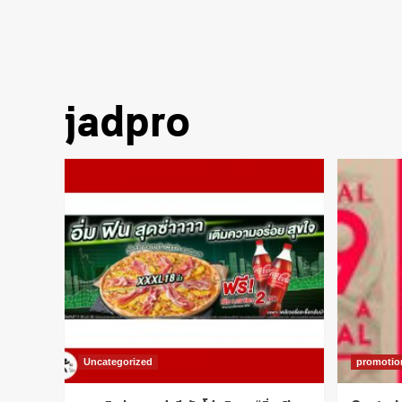
jadpro
Uncategorized
promotio