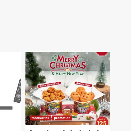
food&drink
promotion