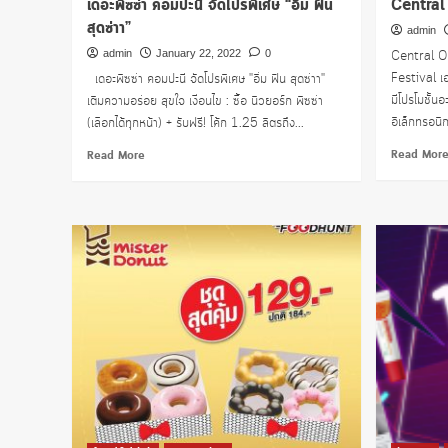
เดอะพิซซ่า คอมปะนี จัดโปรพิเศษ “อิ่ม ฟิน
Central
สุดซ่าา”
admin
admin
January 22, 2022
0
Central O
Festival เอา
เดอะพิซซ่า คอมปะนี จัดโปรพิเศษ "อิ่ม ฟิน สุดซ่าา"
มีโปรโมชั้น
เติมความอร่อย สุขใจ เงื่อนไข : ซื้อ นิวยอร์ก พิซซ่า
อิเล็กทรอนิ
(เลือกได้ทุกหน้า) + รับฟรี! โค้ก 1.25 ลิตรถึง...
Read
Read Mor
Read More
more
about
เดอะ
พิซซ่า
คอม
ปะนี
จัด
โปร
พิเศษ
“อิ่ม
ฟิน
สุด
ซ่าา”