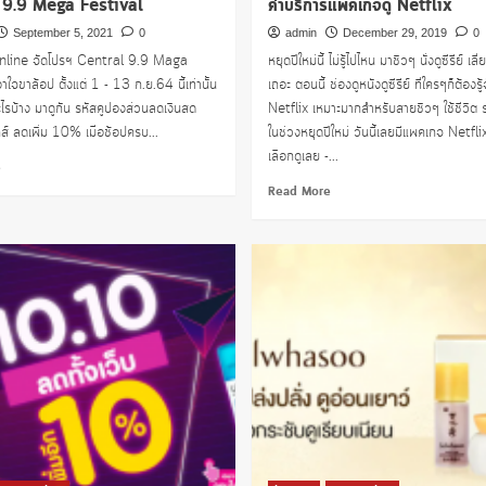
 9.9 Mega Festival
ค่าบริการแพคเกจดู Netflix
September 5, 2021
0
admin
December 29, 2019
0
nline จัดโปรฯ Central 9.9 Maga
หยุดปีใหม่นี้ ไม่รู้ไปไหน มาชิวๆ นั่งดูซีรีย์ เล
ใจขาล้อป ตั้งแต่ 1 - 13 ก.ย.64 นี้เท่านั้น
เถอะ ตอนนี้ ช่องดูหนังดูซีรีย์ ที่ใครๆก็ต้องรู
อะไรบ้าง มาดูกัน รหัสคูปองส่วนลดเงินสด
Netflix เหมาะมากสำหรับสายชิวๆ ใช้ชีวิต 
กส์ ลดเพิ่ม 10% เมื่อช้อปครบ...
ในช่วงหยุดปีใหม่ วันนี้เลยมีแพคเกจ Netflix
เลือกดูเลย -...
Read
e
more
Read
Read More
about
more
Central
about
9.9
ค่า
Mega
บริการ
Festival
แพค
เก
จดู
Netflix