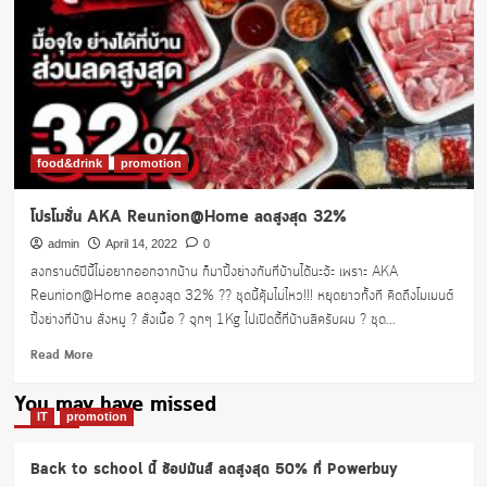
ต้อง
ไม่
พลาด
AKA
บุฟเฟ่ต์
ลด
50%
เมื่อ
food&drink
promotion
ใช้
บัตร
โปรโมชั่น AKA Reunion@Home ลดสูงสุด 32%
KTC
admin
April 14, 2022
0
สงกรานต์ปีนี้ไม่อยากออกจากบ้าน ก็มาปิ้งย่างกันที่บ้านได้นะจ้ะ เพราะ AKA
Reunion@Home ลดสูงสุด 32% ?? ชุดนี้คุ้มไม่ไหว!!! หยุดยาวทั้งที คิดถึงโมเมนต์
ปิ้งย่างที่บ้าน สั่งหมู ? สั่งเนื้อ ? จุกๆ 1Kg ไปเปิดตี้ที่บ้านสิครับผม ? ชุด...
Read
Read More
more
about
You may have missed
โปร
IT
promotion
โม
ชั่น
Back to school นี้ ช้อปมันส์ ลดสูงสุด 50% ที่ Powerbuy
AKA