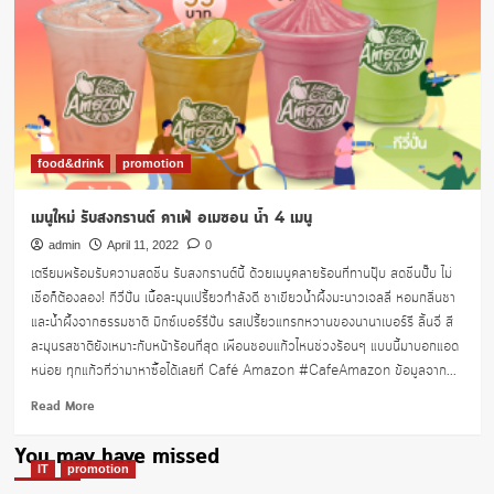
food&drink
promotion
เมนูใหม่ รับสงกรานต์ คาเฟ่ อเมซอน น้ำ 4 เมนู
admin
April 11, 2022
0
เตรียมพร้อมรับความสดชื่น รับสงกรานต์นี้ ด้วยเมนูคลายร้อนที่ทานปุ๊บ สดชื่นปั๊บ ไม่
เชื่อก็ต้องลอง! กีวี่ปั่น เนื้อละมุนเปรี้ยวกำลังดี ชาเขียวน้ำผึ้งมะนาวเจลลี่ หอมกลิ่นชา
และน้ำผึ้งจากธรรมชาติ มิกซ์เบอร์รี่ปั่น รสเปรี้ยวแทรกหวานของนานาเบอร์รี ลิ้นจี่ สี
ละมุนรสชาติยังเหมาะกับหน้าร้อนที่สุด เพื่อนชอบแก้วไหนช่วงร้อนๆ แบบนี้มาบอกแอด
หน่อย ทุกแก้วที่ว่ามาหาซื้อได้เลยที่ Café Amazon #CafeAmazon ข้อมูลจาก...
Read
Read More
more
about
You may have missed
เมนู
IT
promotion
ใหม่