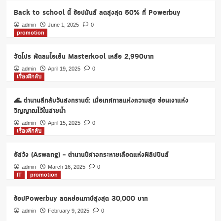
รับ
Back to school นี้ ช้อปมันส์ ลดสูงสุด 50% ที่ Powerbuy
สงกรานต์
คาเฟ่
admin
June 1, 2025
0
promotion
อ
เม
ซอน
จัดโปร พัดลมไอเย็น Masterkool เหลือ 2,990บาท
น้ำ
admin
April 19, 2025
0
4
เรื่องลึกลับ
เมนู
🌊 ตำนานลึกลับวันสงกรานต์: เมื่อเทศกาลแห่งความสุข ซ่อนเงาแห่ง
วิญญาณไว้ในสายน้ำ
admin
April 15, 2025
0
เรื่องลึกลับ
อัสวัง (Aswang) – ตำนานปีศาจกระหายเลือดแห่งฟิลิปปินส์
admin
March 16, 2025
0
IT
promotion
ช้อปPowerbuy ลดหย่อนภาษีสูงสุด 30,000 บาท
admin
February 9, 2025
0