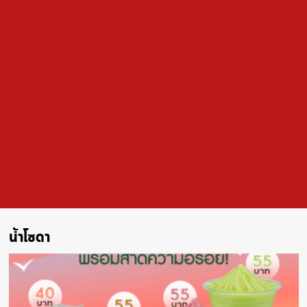
น้ำโซดา