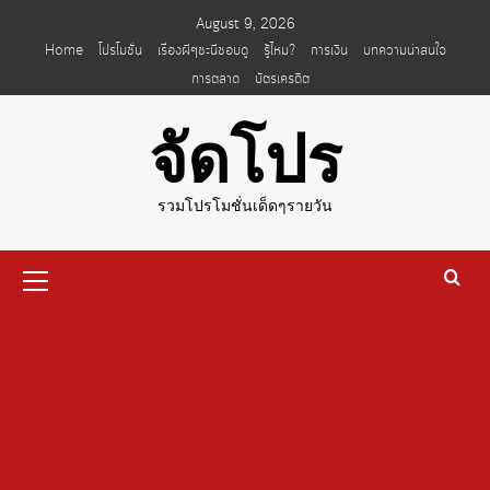
Skip
August 9, 2026
to
Home
โปรโมชั่น
เรื่องผีๆชะนีชอบดู
รู้ไหม?
การเงิน
บทความน่าสนใจ
content
การตลาด
บัตรเครดิต
จัดโปร
รวมโปรโมชั่นเด็ดๆรายวัน
Primary
Menu