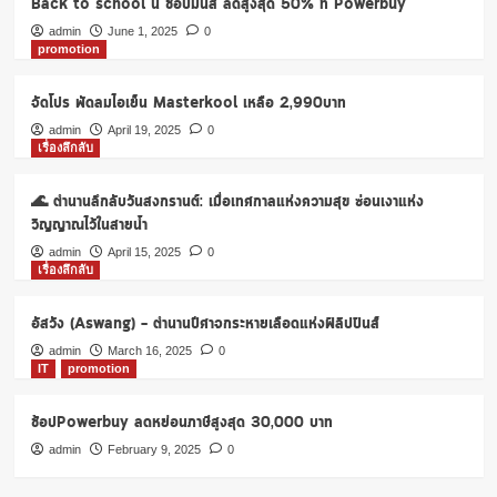
Back to school นี้ ช้อปมันส์ ลดสูงสุด 50% ที่ Powerbuy
หนี้
ออมสิน
admin
June 1, 2025
0
promotion
จัดโปร พัดลมไอเย็น Masterkool เหลือ 2,990บาท
admin
April 19, 2025
0
เรื่องลึกลับ
🌊 ตำนานลึกลับวันสงกรานต์: เมื่อเทศกาลแห่งความสุข ซ่อนเงาแห่ง
วิญญาณไว้ในสายน้ำ
admin
April 15, 2025
0
เรื่องลึกลับ
อัสวัง (Aswang) – ตำนานปีศาจกระหายเลือดแห่งฟิลิปปินส์
admin
March 16, 2025
0
IT
promotion
ช้อปPowerbuy ลดหย่อนภาษีสูงสุด 30,000 บาท
admin
February 9, 2025
0