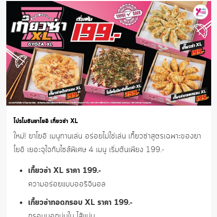
โปรโมชันยาโยอิ เกี๊ยวซ่า XL
ใหม่! ยาโยอิ เมนูทานเล่น อร่อยไม่ใช่เล่น เกี๊ยวซ่าสูตรเฉพาะของยา
โยอิ เยอะจุใจกับไซส์พิเศษ 4 เมนู เริ่มต้นเพียง 199.-
เกี๊ยวซ่า
XL ราคา 199.-
ความอร่อยแบบออริจินอล
เกี๊ยวซ่าทอดกรอบ
XL ราคา 199.-
กรอบนอกนุ่มใน ไส้แน่น