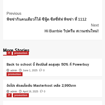
Post
Previous
Navigation
พิซซ่ากินคนเดียวก็ได้ ซีฟู้ด ชีสซี่พัฟ พิซซ่า ที่ 1112
Next
Hi Barrbie วิปครีม สเวนเซ่นใหม่!
More Stories
IT
promotion
Back to school นี้ ช้อปมันส์ ลดสูงสุด 50% ที่ Powerbuy
admin
June 1, 2025
0
promotion
จัดโปร พัดลมไอเย็น Masterkool เหลือ 2,990บาท
admin
April 19, 2025
0
IT
promotion