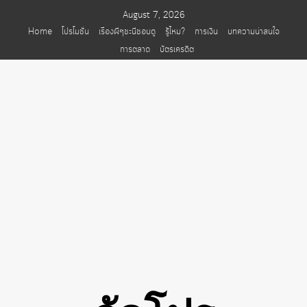
Skip
August 7, 2026
to
Home
โปรโมชั่น
เรื่องผีๆชะนีชอบดู
รู้ไหม?
การเงิน
บทความน่าสนใจ
content
การตลาด
บัตรเครดิต