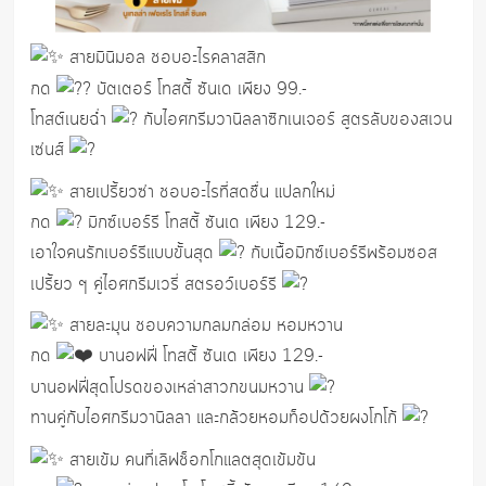
สายมินิมอล ชอบอะไรคลาสสิก
กด
บัตเตอร์ โทสตี้ ซันเด เพียง 99.-
โทสต์เนยฉ่ำ
กับไอศกรีมวานิลลาซิกเนเจอร์ สูตรลับของสเวน
เซ่นส์
สายเปรี้ยวซ่า ชอบอะไรที่สดชื่น แปลกใหม่
กด
มิกซ์เบอร์รี โทสตี้ ซันเด เพียง 129.-
เอาใจคนรักเบอร์รีแบบขั้นสุด
กับเนื้อมิกซ์เบอร์รีพร้อมซอส
เปรี้ยว ๆ คู่ไอศกรีมเวรี่ สตรอว์เบอร์รี
สายละมุน ชอบความกลมกล่อม หอมหวาน
กด
บานอฟฟี่ โทสตี้ ซันเด เพียง 129.-
บานอฟฟี่สุดโปรดของเหล่าสาวกขนมหวาน
ทานคู่กับไอศกรีมวานิลลา และกล้วยหอมท็อปด้วยผงโกโก้
สายเข้ม คนที่เลิฟช็อกโกแลตสุดเข้มข้น