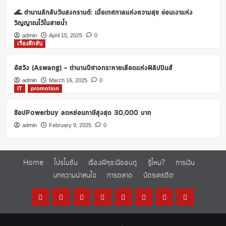
🌊 ตำนานลึกลับวันสงกรานต์: เมื่อเทศกาลแห่งความสุข ซ่อนเงาแห่ง
วิญญาณไว้ในสายน้ำ
admin
April 15, 2025
0
เรื่องลึกลับ
อัสวัง (Aswang) – ตำนานปีศาจกระหายเลือดแห่งฟิลิปปินส์
admin
March 16, 2025
0
IT
promotion
ช้อปPowerbuy ลดหย่อนภาษีสูงสุด 30,000 บาท
admin
February 9, 2025
0
Home
โปรโมชั่น
เรื่องผีๆชะนีชอบดู
รู้ไหม?
การเงิน
บทความน่าสนใจ
การตลาด
บัตรเครดิต
Home
โปร
เรื่อง
รู้
การ
บทความ
การ
บัตร
โม
ผีๆ
ไหม?
เงิน
น่า
ตลาด
เครดิต