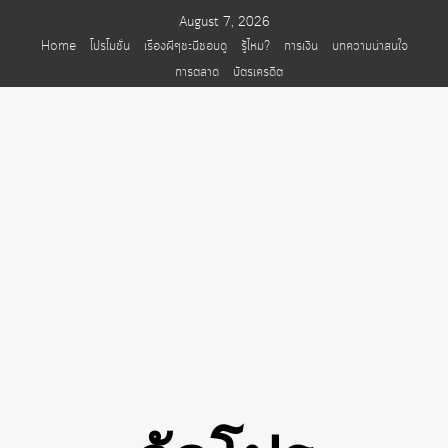
Skip
August 7, 2026
to
Home
โปรโมชั่น
เรื่องผีๆชะนีชอบดู
รู้ไหม?
การเงิน
บทความน่าสนใจ
content
การตลาด
บัตรเครดิต