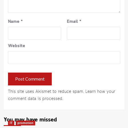
Name
*
Email
*
Website
This site uses Akismet to reduce spam.
Learn how your
comment data is processed
.
You may have missed
IT
promotion