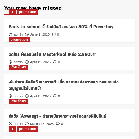
You may have missed
IT
promotion
Back to school นี้ ช้อปมันส์ ลดสูงสุด 50% ที่ Powerbuy
admin
June 1, 2025
0
promotion
จัดโปร พัดลมไอเย็น Masterkool เหลือ 2,990บาท
admin
April 19, 2025
0
เรื่องลึกลับ
🌊 ตำนานลึกลับวันสงกรานต์: เมื่อเทศกาลแห่งความสุข ซ่อนเงาแห่ง
วิญญาณไว้ในสายน้ำ
admin
April 15, 2025
0
เรื่องลึกลับ
อัสวัง (Aswang) – ตำนานปีศาจกระหายเลือดแห่งฟิลิปปินส์
admin
March 16, 2025
0
IT
promotion