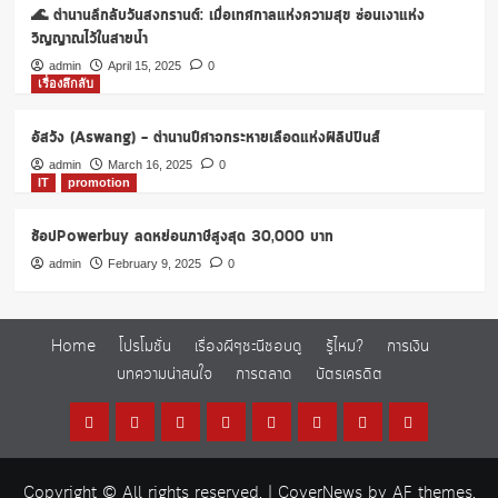
🌊 ตำนานลึกลับวันสงกรานต์: เมื่อเทศกาลแห่งความสุข ซ่อนเงาแห่ง
วิญญาณไว้ในสายน้ำ
admin
April 15, 2025
0
เรื่องลึกลับ
อัสวัง (Aswang) – ตำนานปีศาจกระหายเลือดแห่งฟิลิปปินส์
admin
March 16, 2025
0
IT
promotion
ช้อปPowerbuy ลดหย่อนภาษีสูงสุด 30,000 บาท
admin
February 9, 2025
0
Home
โปรโมชั่น
เรื่องผีๆชะนีชอบดู
รู้ไหม?
การเงิน
บทความน่าสนใจ
การตลาด
บัตรเครดิต
Home
โปร
เรื่อง
รู้
การ
บทความ
การ
บัตร
โม
ผีๆ
ไหม?
เงิน
น่า
ตลาด
เครดิต
Copyright © All rights reserved.
|
CoverNews
by AF themes.